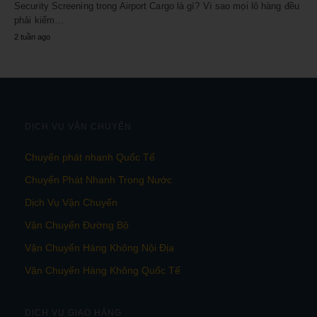
Security Screening trong Airport Cargo là gì? Vì sao mọi lô hàng đều
phải kiểm…
2 tuần ago
DỊCH VỤ VẬN CHUYỂN
Chuyển phát nhanh Quốc Tế
Chuyển Phát Nhanh Trong Nước
Dịch Vụ Vận Chuyển
Vận Chuyển Đường Bộ
Vận Chuyển Hàng Không Nội Địa
Vận Chuyển Hàng Không Quốc Tế
DỊCH VỤ GIAO HÀNG