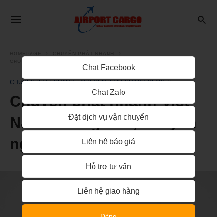
HOMEPAGE
CHUYỂN PHÁT NHANH
CHUYỂN PHÁT NHANH QUỐC TẾ
Chat Facebook
CHUYỂN PHÁT NHANH
CHUYỂN PHÁT NHANH QUỐC TẾ
Chat Zalo
Chuyển phát nhanh Việt
Đặt dịch vụ vận chuyển
Nam đi Áo giá rẻ, chuyên
nghiệp
Liên hệ báo giá
Hỗ trợ tư vấn
Liên hệ giao hàng
Đóng