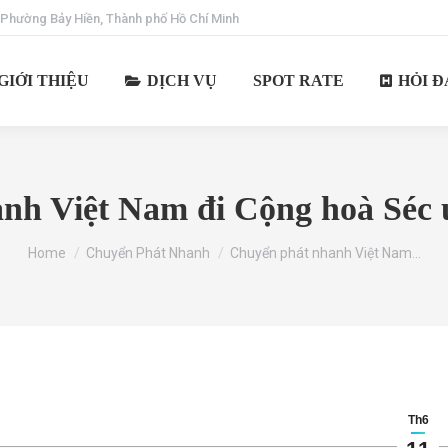
 Phường Bảy Hiền, Thành phố Hồ Chí Minh
GIỚI THIỆU
DỊCH VỤ
SPOT RATE
HỎI Đ
h Việt Nam đi Cộng hoà Séc u
You are here:
Home
Chuyển Phát Nhanh
Chuyển phát nhanh Việt Nam…
Th6