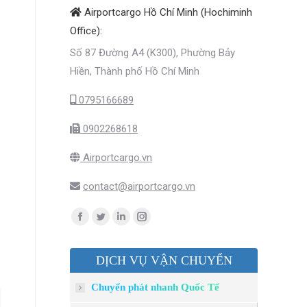
Airportcargo Hồ Chí Minh (Hochiminh
Office):
Số 87 Đường A4 (K300), Phường Bảy
Hiền, Thành phố Hồ Chí Minh
0795166689
0902268618
Airportcargo.vn
contact@airportcargo.vn
Find us on:
Facebook
Twitter
Linkedin
Instagram
page
page
page
page
DỊCH VỤ VẬN CHUYỂN
opens
opens
opens
opens
in
in
in
in
Chuyển phát nhanh Quốc Tế
new
new
new
new