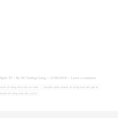
 Quốc Tế
By
SG Trường Giang
11/06/2019
Leave a comment
hanh đi cộng hoà séc an toàn
chuyển phát nhanh đi cộng hoà séc giá rẻ
hanh đi cộng hoà séc uy tín