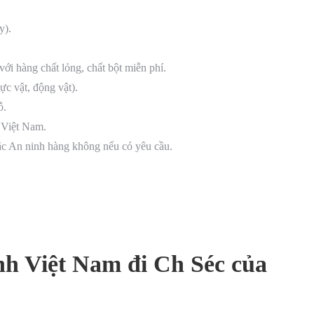
y).
ới hàng chất lỏng, chất bột miễn phí.
ực vật, động vật).
ỗ.
 Việt Nam.
oặc An ninh hàng không nếu có yêu cầu.
nh Việt Nam đi Ch Séc của