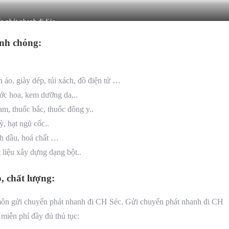
n phát nhanh đi Séc
nh chóng:
áo, giày dép, túi xách, đồ điện tử …
ớc hoa, kem dưỡng da,..
m, thuốc bắc, thuốc đông y..
, hạt ngũ cốc..
nh dầu, hoá chất …
 liệu xây dựng dạng bột..
 chất lượng:
môn gửi chuyển phát nhanh đi CH Séc. Gửi chuyển phát nhanh đi CH
 miễn phí đầy đủ thủ tục: