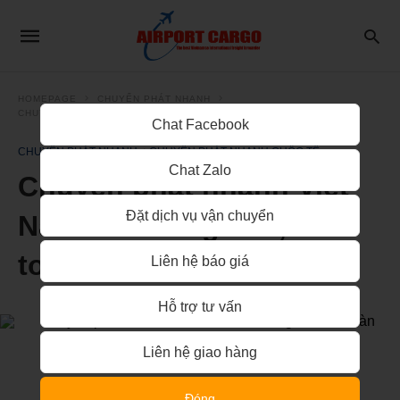
HOMEPAGE
CHUYỂN PHÁT NHANH
CHUYỂN PHÁT NHANH QUỐC TẾ
Chat Facebook
CHUYỂN PHÁT NHANH
CHUYỂN PHÁT NHANH QUỐC TẾ
Chat Zalo
Chuyển phát nhanh Việt
Đặt dịch vụ vận chuyển
Nam đi Cuba giá rẻ, an
toàn
Liên hệ báo giá
Hỗ trợ tư vấn
Liên hệ giao hàng
Đóng