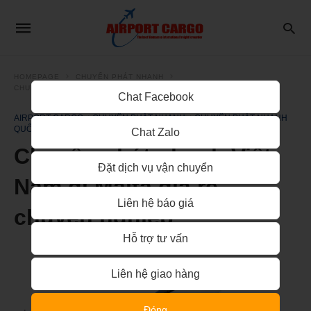
HOMEPAGE
CHUYỂN PHÁT NHANH
CHUYỂN PHÁT NHANH QUỐC TẾ
Chat Facebook
AIRPORT CARGO
CHUYỂN PHÁT NHANH
CHUYỂN PHÁT NHANH
QUỐC TẾ
Chat Zalo
Chuyển phát nhanh Việt
Đặt dịch vụ vận chuyển
Nam đi Malta giá rẻ,
Liên hệ báo giá
chuyên nghiệp
Hỗ trợ tư vấn
Liên hệ giao hàng
Đóng