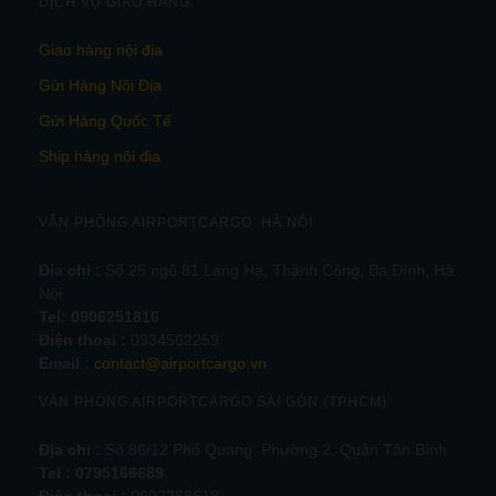
DỊCH VỤ GIAO HÀNG
Giao hàng nội địa
Gửi Hàng Nội Địa
Gửi Hàng Quốc Tế
Ship hàng nội địa
VĂN PHÒNG AIRPORTCARGO HÀ NỘI
Địa chỉ :
Số 25 ngõ 81 Láng Hạ, Thành Công, Ba Đình, Hà
Nội.
Tel:
0906251816
Điện thoại :
0934562259
Email :
contact@airportcargo.vn
VĂN PHÒNG AIRPORTCARGO SÀI GÒN (TPHCM)
Địa chỉ :
Số 86/12 Phổ Quang, Phường 2, Quận Tân Bình
Tel : 0795166689
Điện thoại :
0902268618