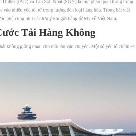
n Dulles (IAD) và Tân Sơn Nhất (SGN) là một phần quan trọng trong
c vào nhiều yếu tố, từ trọng lượng đến loại hàng hóa. Trong bài viết
ước phí, cũng như các lưu ý khi gửi hàng từ Mỹ về Việt Nam.
Cước Tải Hàng Không
ất không giống nhau cho mỗi lần vận chuyển. Một số yếu tố chính sẽ