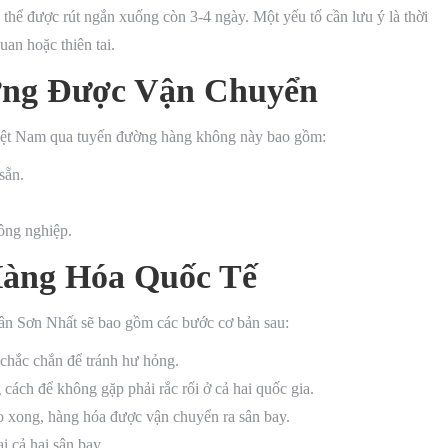
 thể được rút ngắn xuống còn 3-4 ngày. Một yếu tố cần lưu ý là thời
uan hoặc thiên tai.
ờng Được Vận Chuyển
iệt Nam qua tuyến đường hàng không này bao gồm:
sẵn.
công nghiệp.
Hàng Hóa Quốc Tế
ân Sơn Nhất sẽ bao gồm các bước cơ bản sau:
chắc chắn để tránh hư hỏng.
cách để không gặp phải rắc rối ở cả hai quốc gia.
áo xong, hàng hóa được vận chuyển ra sân bay.
i cả hai sân bay.