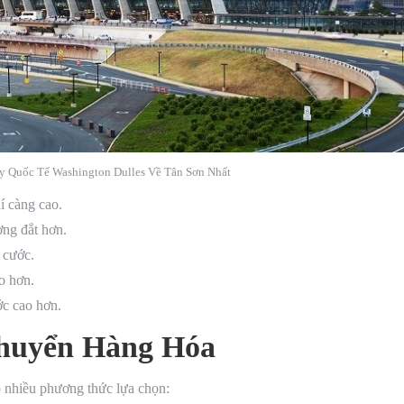
 Quốc Tế Washington Dulles Về Tân Sơn Nhất
í càng cao.
ờng đắt hơn.
 cước.
o hơn.
ớc cao hơn.
huyển Hàng Hóa
 nhiều phương thức lựa chọn: