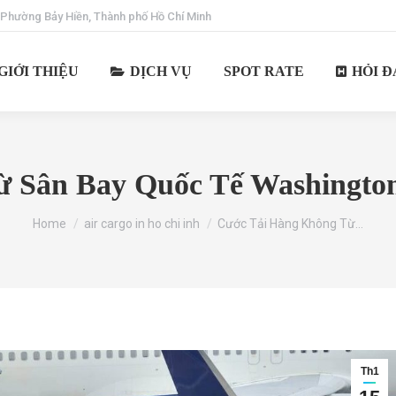
 Phường Bảy Hiền, Thành phố Hồ Chí Minh
GIỚI THIỆU
DỊCH VỤ
SPOT RATE
HỎI Đ
 Sân Bay Quốc Tế Washington
You are here:
Home
air cargo in ho chi inh
Cước Tải Hàng Không Từ…
Th1