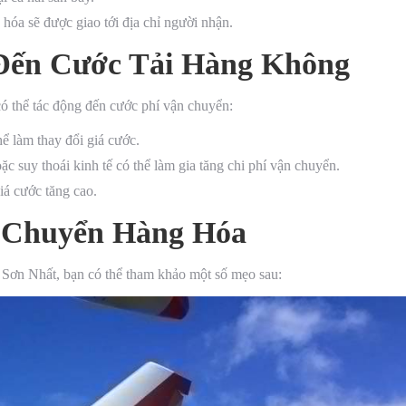
hóa sẽ được giao tới địa chỉ người nhận.
Đến Cước Tải Hàng Không
có thể tác động đến cước phí vận chuyển:
hể làm thay đổi giá cước.
oặc suy thoái kinh tế có thể làm gia tăng chi phí vận chuyển.
iá cước tăng cao.
 Chuyển Hàng Hóa
 Sơn Nhất, bạn có thể tham khảo một số mẹo sau: