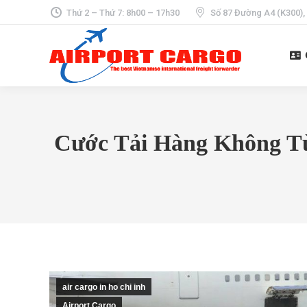
Thứ 2 – Thứ 7: 8h00 – 17h30
Số 87 Đường A4 (K300),
Cước Tải Hàng Không Từ
air cargo in ho chi inh
Airport Cargo