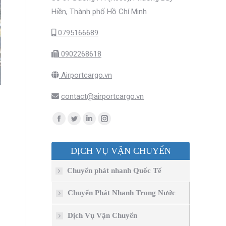
Hiền, Thành phố Hồ Chí Minh
0795166689
0902268618
Airportcargo.vn
contact@airportcargo.vn
Find us on:
Facebook
Twitter
Linkedin
Instagram
page
page
page
page
DỊCH VỤ VẬN CHUYỂN
opens
opens
opens
opens
in
in
in
in
Chuyển phát nhanh Quốc Tế
new
new
new
new
window
window
window
window
Chuyển Phát Nhanh Trong Nước
Dịch Vụ Vận Chuyển