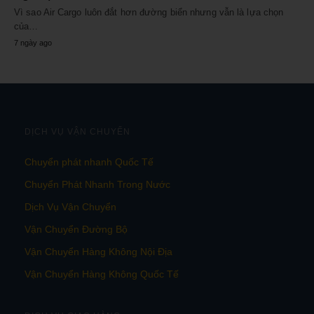
Vì sao Air Cargo luôn đắt hơn đường biển nhưng vẫn là lựa chọn
của…
7 ngày ago
DỊCH VỤ VẬN CHUYỂN
Chuyển phát nhanh Quốc Tế
Chuyển Phát Nhanh Trong Nước
Dịch Vụ Vận Chuyển
Vận Chuyển Đường Bộ
Vận Chuyển Hàng Không Nội Địa
Vận Chuyển Hàng Không Quốc Tế