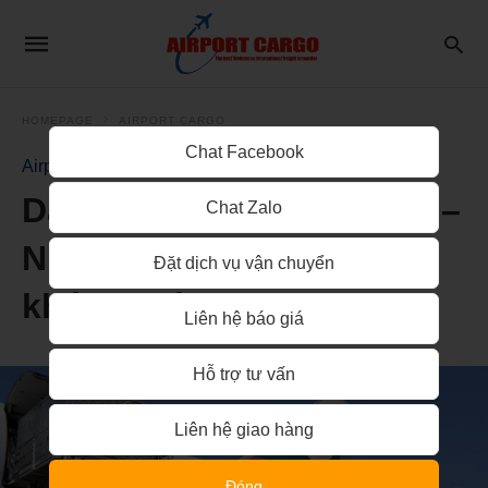
HOMEPAGE
AIRPORT CARGO
Chat Facebook
Airport Cargo
Danh sách sân bay ở Úc –
Chat Zalo
Những điểm đến đáng
Đặt dịch vụ vận chuyển
khám phá 2024
Liên hệ báo giá
Hỗ trợ tư vấn
Liên hệ giao hàng
Đóng