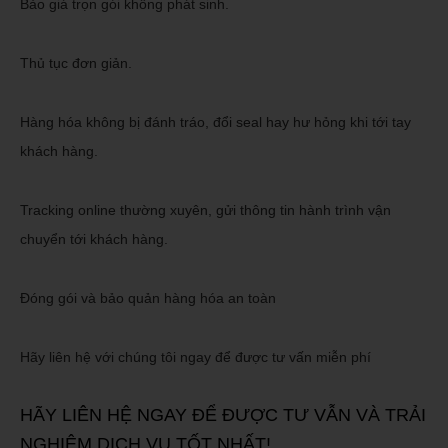
Bảo giá trọn gói không phát sinh.
Thủ tục đơn giản.
Hàng hóa không bị đánh tráo, đổi seal hay hư hỏng khi tới tay
khách hàng.
Tracking online thường xuyên, gửi thông tin hành t
rình vận
chuyển tới khách hàng.
Đóng gói và bảo quản hàng hóa an toàn
Hãy liên hệ với chúng tôi ngay để được tư vấn miễn phí
HÃY LIÊN HỆ NGAY ĐỂ ĐƯỢC TƯ VẪN VÀ TRẢI
NGHIỆM DỊCH VỤ TỐT NHẤT!