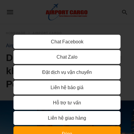
HOMEPAGE
AIRPORT CARGO
Chat Facebook
Airport Cargo
Dịch vụ booking tải hàng
Chat Zalo
không từ Hồ Chí Minh đi
Đặt dịch vụ vận chuyển
Perth, Australia
Liên hệ báo giá
Hỗ trợ tư vấn
Liên hệ giao hàng
Đóng