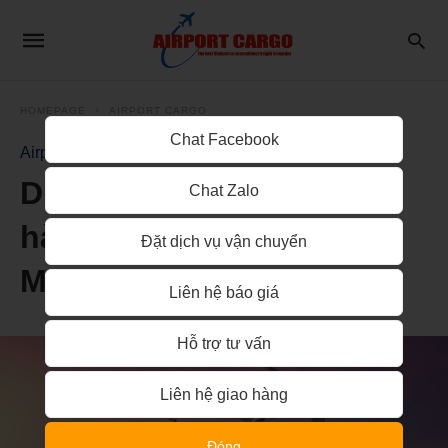
HOMEPAGE
AIRPORT CARGO
Chat Facebook
Airport Cargo
Dịch vụ booking vận tải
Chat Zalo
hàng không từ Hồ Chí
Đặt dịch vụ vận chuyển
Minh đi Launceston
Liên hệ báo giá
Hỗ trợ tư vấn
Liên hệ giao hàng
Đóng