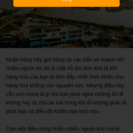
Nhận hàng hày gửi hàng tại các bến xe khách với
nhiều người thì đó là một nỗ ám ảnh khó tả khi
hàng hóa của bạn bị đùn đẩy, nhồi nhét khiến cho
hàng hóa không còn nguyên vẹn. Nhưng điều này
vẫn còn chưa là gì khi bạn phải nghe những lời lẽ
không hay từ chủ xe mà trong khi lỗi không phải về
phía bạn và điều đó khiến bạn khó chịu.
Còn một điều cũng khiến nhiều người khó chị là