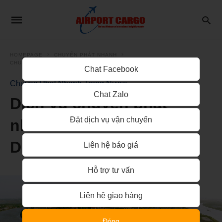
HOMEPAGE
CHUYỂN PHÁT NHANH
CHUYỂN PHÁT NHANH TRONG NƯỚC
Chat Facebook
Chuyển Phát Nhanh Trong Nước
Chat Zalo
Dịch vụ chuyển phát
Đặt dịch vụ vận chuyển
nhanh 2 chiều Bình
Dương – Hải Phòng
Liên hệ báo giá
Hỗ trợ tư vấn
Liên hệ giao hàng
Đóng