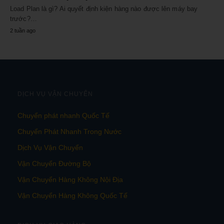
Load Plan là gì? Ai quyết định kiện hàng nào được lên máy bay
trước?…
2 tuần ago
DỊCH VỤ VẬN CHUYỂN
Chuyển phát nhanh Quốc Tế
Chuyển Phát Nhanh Trong Nước
Dịch Vụ Vận Chuyển
Vận Chuyển Đường Bộ
Vận Chuyển Hàng Không Nội Địa
Vận Chuyển Hàng Không Quốc Tế