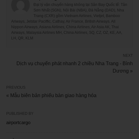
Đại lý vận chuyển hàng không tại Sân Bay Quốc tế: Tân
Sơn Nhất (SGN), Nội Bài (NBA), Đà Nẵng (DAD), Nha
Trang (CXR) gồm Vietnam Airlines, Vietjet, Bamboo
Ariways, Jetstar Paciffic, Cathay, Air France, British Airways. All
Nippon Airways, Asiana Airlines, China Airlines, Air Asia AK, Thai
Airways, Malaysia Airlines MH, China Airlines, SQ, CZ, OZ, KE, AA,
LH, QR, KLM
NEXT
Dịch vụ chuyển phát nhanh 2 chiều Nha Trang - Bình
Dương »
PREVIOUS
« Mẫu biên bản phiếu bàn giao hàng hóa
PUBLISHED BY
airportcargo