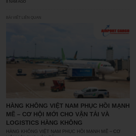
8 NĂM AGO
BÀI VIẾT LIÊN QUAN
HÀNG KHÔNG VIỆT NAM PHỤC HỒI MẠNH
MẼ – CƠ HỘI MỚI CHO VẬN TẢI VÀ
LOGISTICS HÀNG KHÔNG
HÀNG KHÔNG VIỆT NAM PHỤC HỒI MẠNH MẼ – CƠ