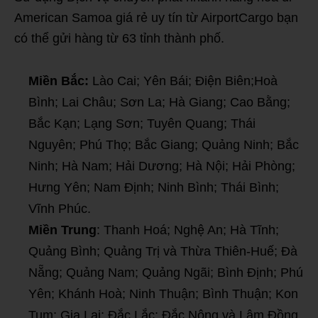
American Samoa giá rẻ uy tín từ AirportCargo bạn
có thể gửi hàng từ 63 tỉnh thành phố.
Miền Bắc:
Lào Cai; Yên Bái; Điện Biên;Hoà
Bình; Lai Châu; Sơn La; Hà Giang; Cao Bằng;
Bắc Kạn; Lạng Sơn; Tuyên Quang; Thái
Nguyên; Phú Thọ; Bắc Giang; Quảng Ninh; Bắc
Ninh; Hà Nam; Hải Dương; Hà Nội; Hải Phòng;
Hưng Yên; Nam Định; Ninh Bình; Thái Bình;
Vĩnh Phúc.
Miền Trung
: Thanh Hoá; Nghệ An; Hà Tĩnh;
Quảng Bình; Quảng Trị và Thừa Thiên-Huế; Đà
Nẵng; Quảng Nam; Quảng Ngãi; Bình Định; Phú
Yên; Khánh Hoà; Ninh Thuận; Bình Thuận; Kon
Tum; Gia Lai; Đắc Lắc; Đắc Nông và Lâm Đồng