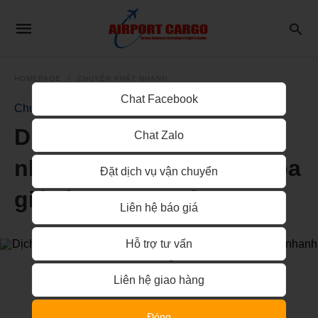
HOMEPAGE
CHUYỂN PHÁT NHANH
Chat Facebook
Chuyển Phát Nhanh
Dịch vụ chuyển phát
Chat Zalo
nhanh đi American Samoa
Đặt dịch vụ vận chuyển
giá rẻ nhanh chóng
Liên hệ báo giá
Hỗ trợ tư vấn
Liên hệ giao hàng
Đóng