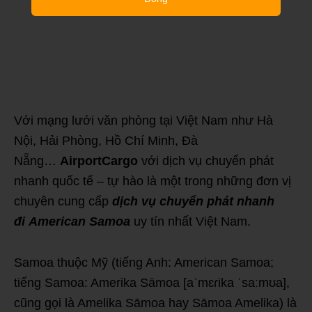
Với mạng lưới văn phòng tại Việt Nam như Hà
Nội, Hải Phòng, Hồ Chí Minh, Đà
Nẵng…
AirportCargo
với dịch vụ chuyển phát
nhanh quốc tế – tự hào là một trong những đơn vị
chuyên cung cấp
dịch vụ chuyển phát nhanh
đi
American Samoa
uy tín nhất Việt Nam.
Samoa thuộc Mỹ (tiếng Anh: American Samoa;
tiếng Samoa: Amerika Sāmoa [aˈmɛɾika ˈsaːmʊa],
cũng gọi là Amelika Sāmoa hay Sāmoa Amelika) là