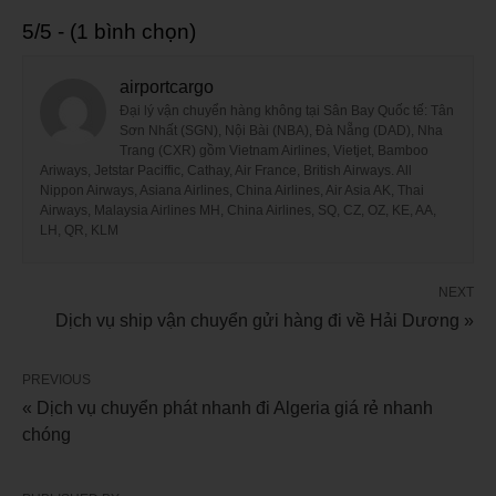
5/5 - (1 bình chọn)
airportcargo
Đại lý vận chuyển hàng không tại Sân Bay Quốc tế: Tân
Sơn Nhất (SGN), Nội Bài (NBA), Đà Nẵng (DAD), Nha
Trang (CXR) gồm Vietnam Airlines, Vietjet, Bamboo
Ariways, Jetstar Paciffic, Cathay, Air France, British Airways. All
Nippon Airways, Asiana Airlines, China Airlines, Air Asia AK, Thai
Airways, Malaysia Airlines MH, China Airlines, SQ, CZ, OZ, KE, AA,
LH, QR, KLM
NEXT
Dịch vụ ship vận chuyển gửi hàng đi về Hải Dương »
PREVIOUS
« Dịch vụ chuyển phát nhanh đi Algeria giá rẻ nhanh
chóng