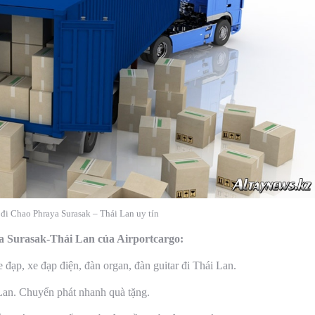
đi Chao Phraya Surasak – Thái Lan uy tín
 Surasak-Thái Lan của Airportcargo:
đạp, xe đạp điện, đàn organ, đàn guitar đi Thái Lan.
Lan. Chuyển phát nhanh quà tặng.