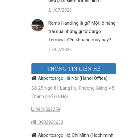
đều phải kiểm tra an ninh?
21/07/2026
Ramp Handling là gì? Một lô hàng
trải qua những gì từ Cargo
Terminal đến khoang máy bay?
17/07/2026
THÔNG TIN LIÊN HỆ
Airportcargo Hà Nội (Hanoi Office):
Số 25 Ngõ 81 Láng Hạ, Phường Giảng Võ,
Thành phố Hà Nội
0934562259
0902923633
Airportcargo Hồ Chí Minh (Hochiminh