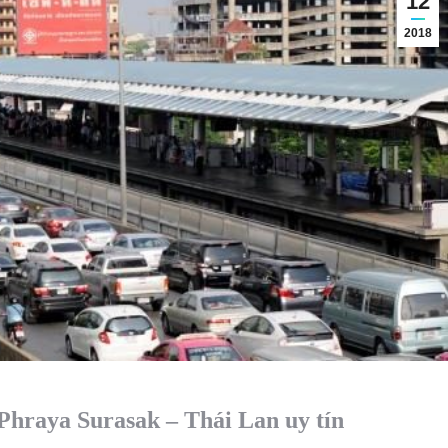
12
2018
Phraya Surasak – Thái Lan uy tín