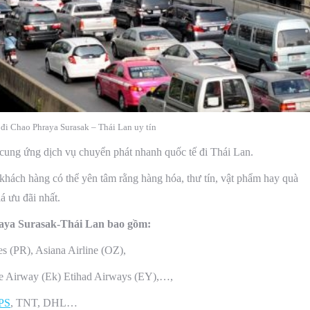
đi Chao Phraya Surasak – Thái Lan uy tín
 cung ứng dịch vụ chuyển phát nhanh quốc tế đi Thái Lan.
khách hàng có thể yên tâm rằng hàng hóa, thư tín, vật phẩm hay quà
iá ưu đãi nhất.
aya Surasak-Thái Lan bao gồm:
nes (PR), Asiana Airline (OZ),
ate Airway (Ek) Etihad Airways (EY),…,
PS
, TNT, DHL…