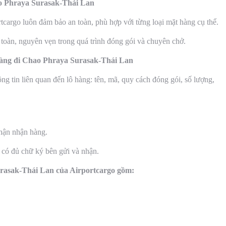
o Phraya Surasak-Thái Lan
cargo luôn đảm bảo an toàn, phù hợp với từng loại mặt hàng cụ thể.
 toàn, nguyên vẹn trong quá trình đóng gói và chuyên chở.
hàng đi Chao Phraya Surasak-Thái Lan
g tin liên quan đến lô hàng: tên, mã, quy cách đóng gói, số lượng,
hận nhận hàng.
 có đủ chữ ký bên gửi và nhận.
urasak-Thái Lan của Airportcargo gồm: