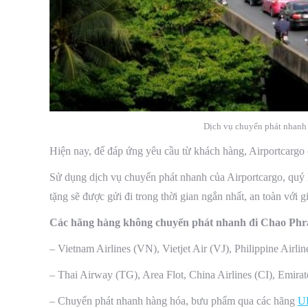
Dịch vụ chuyển phát nhanh 
Hiện nay, để đáp ứng yêu cầu từ khách hàng, Airportcargo
Sử dụng dịch vụ chuyển phát nhanh của Airportcargo, quý 
tặng sẽ được gửi đi trong thời gian ngắn nhất, an toàn với g
Các hãng hàng không chuyển phát nhanh đi Chao Phr
– Vietnam Airlines (VN), Vietjet Air (VJ), Philippine Airli
– Thai Airway (TG), Area Flot, China Airlines (CI), Emir
– Chuyển phát nhanh hàng hóa, bưu phẩm qua các hãng
U