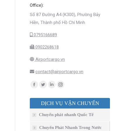
Office):
Số 87 Đường A4 (K300), Phường Bảy
Hiền, Thành phố Hồ Chí Minh
0795166689
0902268618
Airportcargo.vn
contact@airportcargo.vn
Find us on:
Facebook
Twitter
Linkedin
Instagram
page
page
page
page
DỊCH VỤ VẬN CHUYỂN
opens
opens
opens
opens
in
in
in
in
Chuyển phát nhanh Quốc Tế
new
new
new
new
window
window
window
window
Chuyển Phát Nhanh Trong Nước