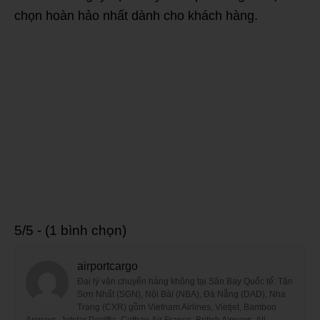
chọn hoàn hảo nhất dành cho khách hàng.
5/5 - (1 bình chọn)
airportcargo
Đại lý vận chuyển hàng không tại Sân Bay Quốc tế: Tân
Sơn Nhất (SGN), Nội Bài (NBA), Đà Nẵng (DAD), Nha
Trang (CXR) gồm Vietnam Airlines, Vietjet, Bamboo
Ariways, Jetstar Paciffic, Cathay, Air France, British Airways. All