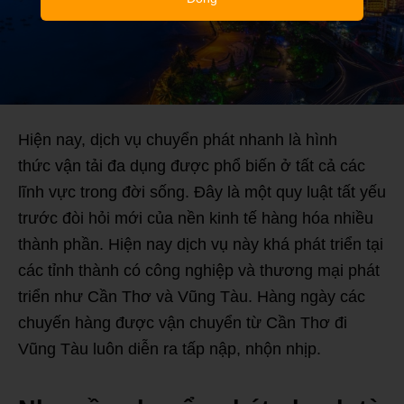
Hiện nay, dịch vụ chuyển phát nhanh là hình
thức vận tải đa dụng được phổ biến ở tất cả các
lĩnh vực trong đời sống. Đây là một quy luật tất yếu
trước đòi hỏi mới của nền kinh tế hàng hóa nhiều
thành phần. Hiện nay dịch vụ này khá phát triển tại
các tỉnh thành có công nghiệp và thương mại phát
triển như Cần Thơ và Vũng Tàu. Hàng ngày các
chuyến hàng được vận chuyển từ Cần Thơ đi
Vũng Tàu luôn diễn ra tấp nập, nhộn nhịp.