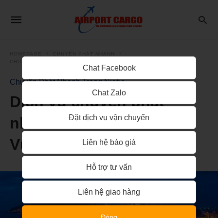
HOMEPAGE
CHUYỂN PHÁT NHANH
CHUYỂN PHÁT NHANH TRONG NƯỚC
Chat Facebook
Chuyển Phát Nhanh Trong Nước
Chat Zalo
Dịch vụ chuyển phát
Đặt dịch vụ vận chuyển
nhanh từ Cần Thơ đi ra
Vũng Tàu
Liên hệ báo giá
Hỗ trợ tư vấn
Liên hệ giao hàng
Đóng