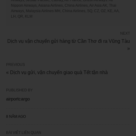
Nippon Airways, Asiana Airlines, China Airlines, Air Asia AK, Thai
Airways, Malaysia Airlines MH, China Airlines, SQ, CZ, OZ, KE, AA,
LH, QR, KLM
NEXT
Dịch vụ vận chuyển gửi hàng từ Cần Thơ đi ra Vũng Tàu
»
PREVIOUS
« Dịch vụ gửi, vận chuyển giao quà Tết tận nhà
PUBLISHED BY
airportcargo
8 NĂM AGO
BÀI VIẾT LIÊN QUAN