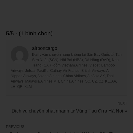
5/5 - (1 bình chọn)
airportcargo
Đại lý vận chuyển hàng không tại Sân Bay Quốc tế: Tân
Sơn Nhất (SGN), Nội Bài (NBA), Đà Nẵng (DAD), Nha
Trang (CXR) gồm Vietnam Airlines, Vietjet, Bamboo
Ariways, Jetstar Paciffic, Cathay, Air France, British Airways. All
Nippon Airways, Asiana Airlines, China Airlines, Air Asia AK, Thai
Airways, Malaysia Airlines MH, China Airlines, SQ, CZ, OZ, KE, AA,
LH, QR, KLM
NEXT
Dịch vụ chuyển phát nhanh từ Vũng Tàu đi ra Hà Nội »
PREVIOUS