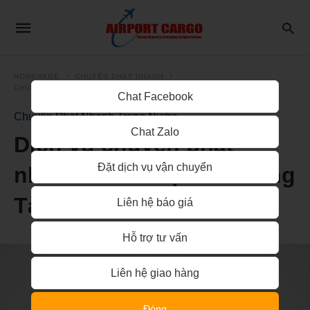
HOMEPAGE
CHUYỂN PHÁT NHANH
CHUYỂN PHÁT NHANH TRONG NƯỚC
Chat Facebook
Chuyển Phát Nhanh Trong Nước
Chat Zalo
Dịch vụ chuyển phát
Đặt dịch vụ vận chuyển
nhanh từ Hà Nội vào Vũng
Tàu
Liên hệ báo giá
Hỗ trợ tư vấn
Liên hệ giao hàng
Đóng