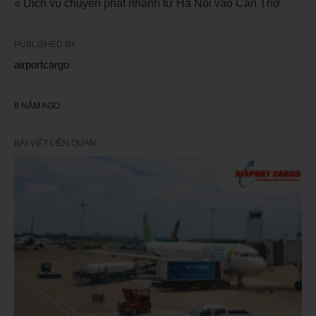
« Dịch vụ chuyển phát nhanh từ Hà Nội vào Cần Thơ
PUBLISHED BY
airportcargo
8 NĂM AGO
BÀI VIẾT LIÊN QUAN