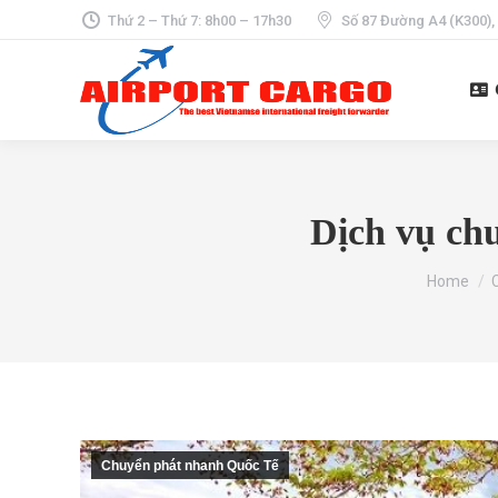
Thứ 2 – Thứ 7: 8h00 – 17h30
Số 87 Đường A4 (K300),
Dịch vụ ch
You are h
Home
Chuyển phát nhanh Quốc Tế