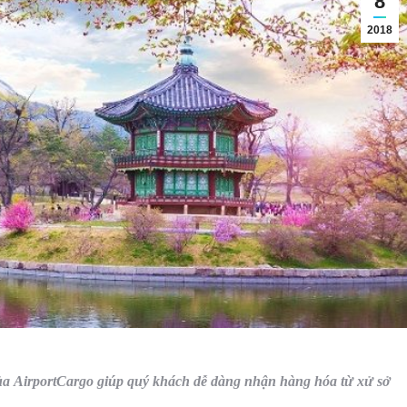
8
2018
của
AirportCargo
giúp quý khách dễ dàng nhận hàng hóa từ xử sở