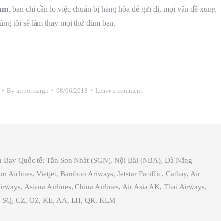
Nam
, bạn chỉ cần lo việc chuẩn bị hàng hóa để gửi đi, mọi vấn đề xung
úng tôi sẽ làm thay mọi thứ dùm bạn.
By
airportcargo
08/06/2018
Leave a comment
ân Bay Quốc tế: Tân Sơn Nhất (SGN), Nội Bài (NBA), Đà Nẵng
irlines, Vietjet, Bamboo Ariways, Jetstar Paciffic, Cathay, Air
irways, Asiana Airlines, China Airlines, Air Asia AK, Thai Airways,
es, SQ, CZ, OZ, KE, AA, LH, QR, KLM