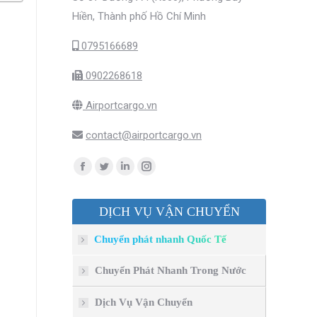
Hiền, Thành phố Hồ Chí Minh
0795166689
0902268618
Airportcargo.vn
contact@airportcargo.vn
Find us on:
Facebook
Twitter
Linkedin
Instagram
page
page
page
page
DỊCH VỤ VẬN CHUYỂN
opens
opens
opens
opens
in
in
in
in
Chuyển phát nhanh Quốc Tế
new
new
new
new
window
window
window
window
Chuyển Phát Nhanh Trong Nước
Dịch Vụ Vận Chuyển