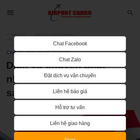
HOMEPAGE
CHUYỂN PHÁT NHANH
CHUYỂN PHÁT NHANH QUỐC TẾ
Chat Facebook
Chuyển phát nhanh Quốc Tế
Chat Zalo
Dịch vụ chuyển phát
Đặt dịch vụ vận chuyển
nhanh từ Hồ Chí Minh
sang Đan Mạch an toàn
Liên hệ báo giá
Hỗ trợ tư vấn
Liên hệ giao hàng
Đóng