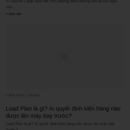
Vì sao Air Cargo luôn đắt hơn đường biển nhưng vẫn là lựa chọn
của…
6 ngày ago
KIẾN THỨC CHUNG
Load Plan là gì? Ai quyết định kiện hàng nào
được lên máy bay trước?
Load Plan là gì? Ai quyết định kiện hàng nào được lên máy bay
trước?…