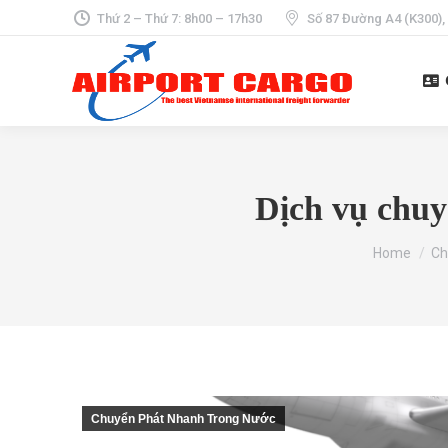
Thứ 2 – Thứ 7: 8h00 – 17h30
Số 87 Đường A4 (K300),
Dịch vụ chuy
You are her
Home
Ch
Chuyển Phát Nhanh Trong Nước