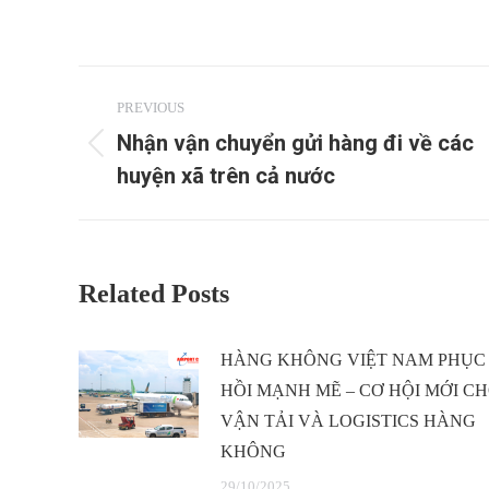
Post
PREVIOUS
navigation
Nhận vận chuyển gửi hàng đi về các
Previous
huyện xã trên cả nước
post:
Related Posts
HÀNG KHÔNG VIỆT NAM PHỤC
HỒI MẠNH MẼ – CƠ HỘI MỚI C
VẬN TẢI VÀ LOGISTICS HÀNG
KHÔNG
29/10/2025