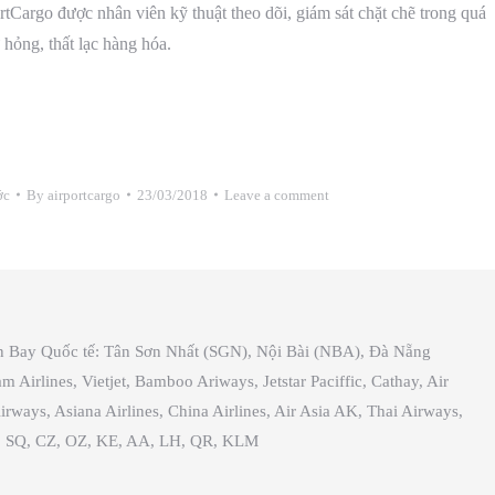
Cargo được nhân viên kỹ thuật theo dõi, giám sát chặt chẽ trong quá
 hỏng, thất lạc hàng hóa.
ớc
By
airportcargo
23/03/2018
Leave a comment
ân Bay Quốc tế: Tân Sơn Nhất (SGN), Nội Bài (NBA), Đà Nẵng
irlines, Vietjet, Bamboo Ariways, Jetstar Paciffic, Cathay, Air
irways, Asiana Airlines, China Airlines, Air Asia AK, Thai Airways,
es, SQ, CZ, OZ, KE, AA, LH, QR, KLM