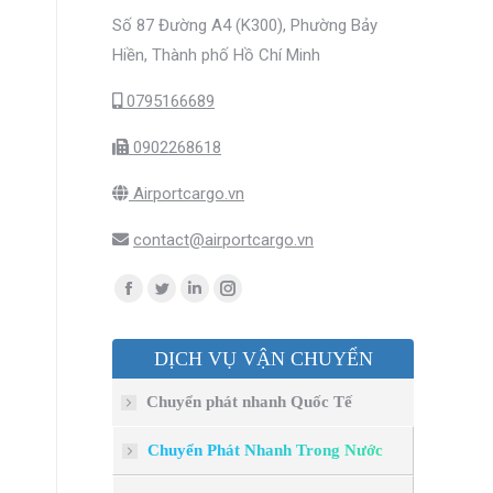
Số 87 Đường A4 (K300), Phường Bảy
Hiền, Thành phố Hồ Chí Minh
0795166689
0902268618
Airportcargo.vn
contact@airportcargo.vn
Find us on:
Facebook
Twitter
Linkedin
Instagram
page
page
page
page
DỊCH VỤ VẬN CHUYỂN
opens
opens
opens
opens
in
in
in
in
Chuyển phát nhanh Quốc Tế
new
new
new
new
window
window
window
window
Chuyển Phát Nhanh Trong Nước