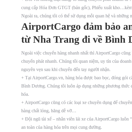
cung cấp Hóa Đơn GTGT (bản gốc), Phiếu xuất kho…kèm 
Ngoài ra, chúng tôi có thể sử dụng mỗi quan hệ và những n
AirportCargo đảm bảo an
từ Nha Trang đi về Bình
Ngoài việc chuyển hàng nhanh nhất thì AirportCargo cũng l
chuyển phát nhanh. Chúng tôi quan niệm, uy tín của doanh
nguyên vẹn sau khi chuyển đến tay người nhận.
+ Tại AirportCargo.vn, hàng hóa được bao bọc, đóng gói cẩ
Bình Dương. Chúng tôi luôn áp dụng những phương thức đó
hóa.
+ AirportCargo cũng có các loại xe chuyên dụng để chuyên
hàng chất lỏng, hãng dễ vỡ…
+ Đội ngũ tài xế – nhân viên lái xe của AirportCargo luôn 
an toàn của hàng hóa trên mọi cung đường.