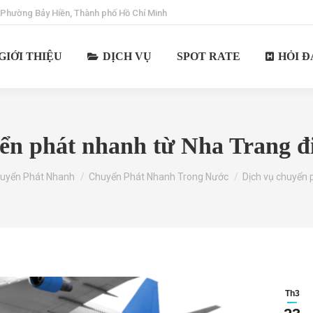
 Phường Bảy Hiền, Thành phố Hồ Chí Minh
GIỚI THIỆU
DỊCH VỤ
SPOT RATE
HỎI Đ
ển phát nhanh từ Nha Trang 
e:
uyển Phát Nhanh
Chuyển Phát Nhanh Trong Nước
Dịch vụ chuyển
Th3