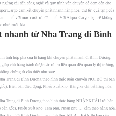
 ngừng cải tiến công nghệ và quy trình vận chuyển để đem đến cho
portCargo cam kết chuyển phát nhanh hàng hóa, thư từ, quà tặng của
anh nhất với mức cước ưu đãi nhất. Với AirportCargo, bạn sẽ không
ạc như trước kia.
t nhanh từ Nha Trang đi Bình
inh tính hợp phá của lô hàng khi chuyển phát nhanh đi Bình Dương.
 giúp chủ hàng tránh được các rủi ro liên quan đến quản lý thị trường,
những chứng từ cần thiết như sau:
Nha Trang đi Bình Dương theo hình thức luân chuyển NỘI BỘ thì bạn
ốc), Biên bản điều động, Phiếu xuất kho, Bảng kê chi tiết hàng hóa,
ừ Nha Trang đi Bình Dương theo hình thức hàng NHẬP KHẨU rồi bàn
 (bản gốc), Phiếu xuất kho, Tem phụ, Nhãn phụ,… kèm theo hàng hóa.
 Nha Trang đi Bình Dương theo hình thức MUA – BÁN thì bạn cần