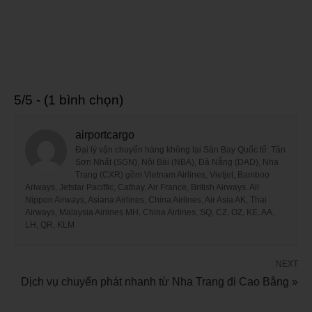
5/5 - (1 bình chọn)
airportcargo
Đại lý vận chuyển hàng không tại Sân Bay Quốc tế: Tân
Sơn Nhất (SGN), Nội Bài (NBA), Đà Nẵng (DAD), Nha
Trang (CXR) gồm Vietnam Airlines, Vietjet, Bamboo
Ariways, Jetstar Paciffic, Cathay, Air France, British Airways. All
Nippon Airways, Asiana Airlines, China Airlines, Air Asia AK, Thai
Airways, Malaysia Airlines MH, China Airlines, SQ, CZ, OZ, KE, AA,
LH, QR, KLM
NEXT
Dịch vụ chuyển phát nhanh từ Nha Trang đi Cao Bằng »