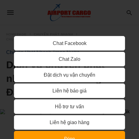
HOMEPAGE
CHUYỂN PHÁT NHANH
CHUYỂN PHÁT NHANH TRONG NƯỚC
Chat Facebook
Chuyển Phát Nhanh Trong Nước
Chat Zalo
Dịch vụ chuyển phát
Đặt dịch vụ vận chuyển
nhanh từ Nha Trang đi
Đắk Lắk
Liên hệ báo giá
Hỗ trợ tư vấn
Liên hệ giao hàng
Đóng