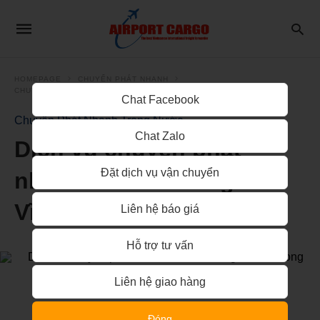
HOMEPAGE
CHUYỂN PHÁT NHANH
CHUYỂN PHÁT NHANH TRONG NƯỚC
Chat Facebook
Chuyển Phát Nhanh Trong Nước
Chat Zalo
Dịch vụ chuyển phát
Đặt dịch vụ vận chuyển
nhanh từ Nha Trang đi
Vĩnh Long
Liên hệ báo giá
Hỗ trợ tư vấn
Liên hệ giao hàng
Đóng