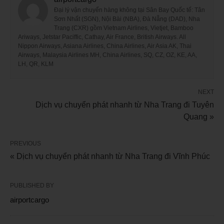
Đại lý vận chuyển hàng không tại Sân Bay Quốc tế: Tân
Sơn Nhất (SGN), Nội Bài (NBA), Đà Nẵng (DAD), Nha
Trang (CXR) gồm Vietnam Airlines, Vietjet, Bamboo
Ariways, Jetstar Paciffic, Cathay, Air France, British Airways. All
Nippon Airways, Asiana Airlines, China Airlines, Air Asia AK, Thai
Airways, Malaysia Airlines MH, China Airlines, SQ, CZ, OZ, KE, AA,
LH, QR, KLM
NEXT
Dịch vụ chuyển phát nhanh từ Nha Trang đi Tuyên
Quang »
PREVIOUS
« Dịch vụ chuyển phát nhanh từ Nha Trang đi Vĩnh Phúc
PUBLISHED BY
airportcargo