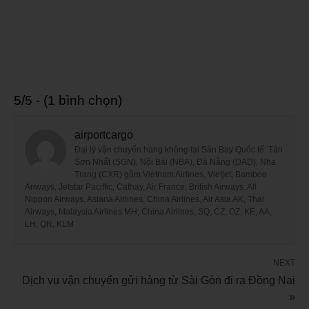
5/5 - (1 bình chọn)
airportcargo
Đại lý vận chuyển hàng không tại Sân Bay Quốc tế: Tân
Sơn Nhất (SGN), Nội Bài (NBA), Đà Nẵng (DAD), Nha
Trang (CXR) gồm Vietnam Airlines, Vietjet, Bamboo
Ariways, Jetstar Paciffic, Cathay, Air France, British Airways. All
Nippon Airways, Asiana Airlines, China Airlines, Air Asia AK, Thai
Airways, Malaysia Airlines MH, China Airlines, SQ, CZ, OZ, KE, AA,
LH, QR, KLM
NEXT
Dịch vụ vận chuyển gửi hàng từ Sài Gòn đi ra Đồng Nai
»