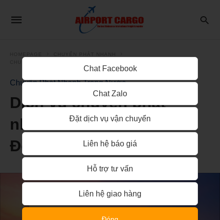
HOMEPAGE
CHUYỂN PHÁT NHANH
CHUYỂN PHÁT NHANH TRONG NƯỚC
Chat Facebook
Chuyển Phát Nhanh Trong Nước
Chat Zalo
Dịch vụ chuyển phát
Đặt dịch vụ vận chuyển
nhanh từ Sài Gòn đi ra
Đồng Nai
Liên hệ báo giá
Hỗ trợ tư vấn
Liên hệ giao hàng
Đóng