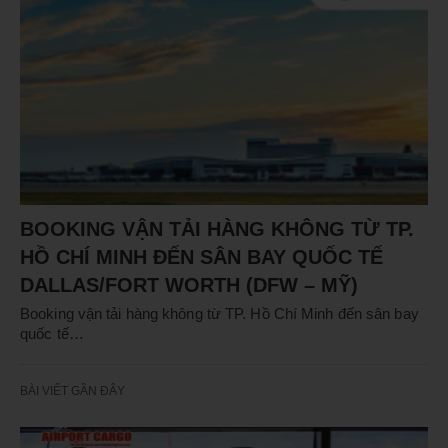
BOOKING VẬN TẢI HÀNG KHÔNG TỪ TP.
HỒ CHÍ MINH ĐẾN SÂN BAY QUỐC TẾ
DALLAS/FORT WORTH (DFW – MỸ)
Booking vận tải hàng không từ TP. Hồ Chí Minh đến sân bay
quốc tế…
BÀI VIẾT GẦN ĐÂY