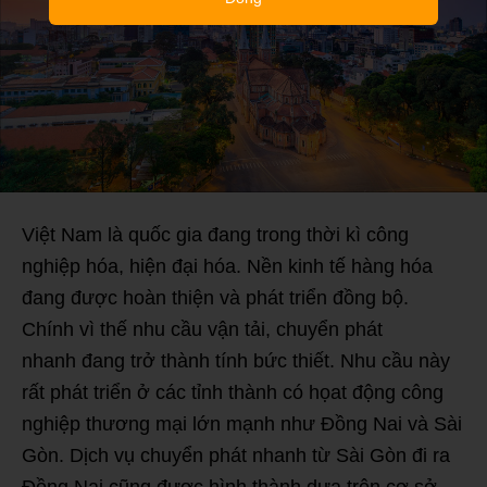
Việt Nam là quốc gia đang trong thời kì công
nghiệp hóa, hiện đại hóa. Nền kinh tế hàng hóa
đang được hoàn thiện và phát triển đồng bộ.
Chính vì thế nhu cầu vận tải, chuyển phát
nhanh đang trở thành tính bức thiết. Nhu cầu này
rất phát triển ở các tỉnh thành có họat động công
nghiệp thương mại lớn mạnh như Đồng Nai và Sài
Gòn. Dịch vụ chuyển phát nhanh từ Sài Gòn đi ra
Đồng Nai cũng được hình thành dựa trên cơ sở