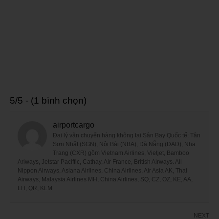
5/5 - (1 bình chọn)
airportcargo
Đại lý vận chuyển hàng không tại Sân Bay Quốc tế: Tân
Sơn Nhất (SGN), Nội Bài (NBA), Đà Nẵng (DAD), Nha
Trang (CXR) gồm Vietnam Airlines, Vietjet, Bamboo
Ariways, Jetstar Paciffic, Cathay, Air France, British Airways. All
Nippon Airways, Asiana Airlines, China Airlines, Air Asia AK, Thai
Airways, Malaysia Airlines MH, China Airlines, SQ, CZ, OZ, KE, AA,
LH, QR, KLM
NEXT