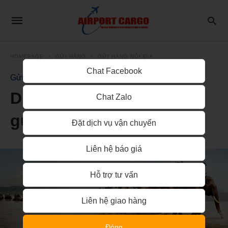
HOMEPAGE
GỬI HÀNG
GỬI HÀNG NỘI ĐỊA
Chat Facebook
Gửi Hàng Nội Địa
Dịch vụ ship vận chuyển
Chat Zalo
gửi hàng đi ĐắK LắK
Đặt dịch vụ vận chuyển
Liên hệ báo giá
Hỗ trợ tư vấn
Liên hệ giao hàng
Đóng