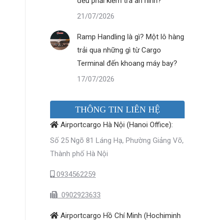
đều phải kiểm tra an ninh?
21/07/2026
Ramp Handling là gì? Một lô hàng
trải qua những gì từ Cargo
Terminal đến khoang máy bay?
17/07/2026
THÔNG TIN LIÊN HỆ
Airportcargo Hà Nội (Hanoi Office):
Số 25 Ngõ 81 Láng Hạ, Phường Giảng Võ,
Thành phố Hà Nội
0934562259
0902923633
Airportcargo Hồ Chí Minh (Hochiminh