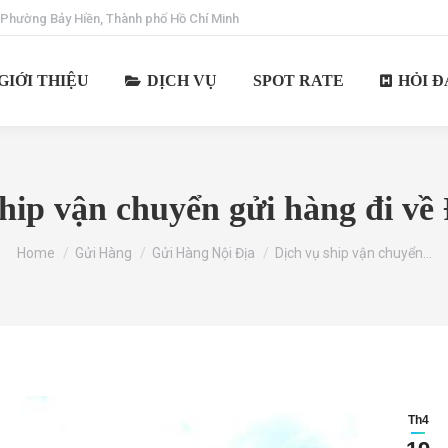
 Phường Bảy Hiền, Thành phố Hồ Chí Minh
GIỚI THIỆU
DỊCH VỤ
SPOT RATE
HỎI Đ
hip vận chuyển gửi hàng đi về
You are here:
Home
Gửi Hàng
Gửi Hàng Nội Địa
Dịch vụ ship vận chuyển…
Th4