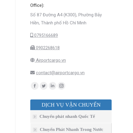
Office):
Số 87 Đường A4 (K300), Phường Bảy
Hiền, Thành phố Hồ Chí Minh
0795166689
0902268618
Airportcargo.vn
contact@airportcargo.vn
Find us on:
Facebook
Twitter
Linkedin
Instagram
page
page
page
page
DỊCH VỤ VẬN CHUYỂN
opens
opens
opens
opens
in
in
in
in
Chuyển phát nhanh Quốc Tế
new
new
new
new
window
window
window
window
Chuyển Phát Nhanh Trong Nước