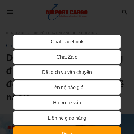
HOMEPAGE
CHUYỂN PHÁT NHANH ĐI LÀO (LAOS)
Chat Facebook
Chuyển phát nhanh đi Lào (Laos)
Dịch vụ vận chuyển bằng
Chat Zalo
đường bộ từ Hải Dương
Đặt dịch vụ vận chuyển
đến Phnom Penh như thế
Liên hệ báo giá
nào?
Hỗ trợ tư vấn
Liên hệ giao hàng
Đóng