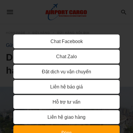
HOMEPAGE
GỬI HÀNG
GỬI HÀNG NỘI ĐỊA
Chat Facebook
Gửi Hàng Nội Địa
Dịch vụ vận chuyển gửi
Chat Zalo
hàng đi về Thanh Hóa
Đặt dịch vụ vận chuyển
Liên hệ báo giá
Hỗ trợ tư vấn
Liên hệ giao hàng
Đóng