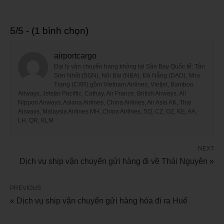
5/5 - (1 bình chọn)
airportcargo
Đại lý vận chuyển hàng không tại Sân Bay Quốc tế: Tân
Sơn Nhất (SGN), Nội Bài (NBA), Đà Nẵng (DAD), Nha
Trang (CXR) gồm Vietnam Airlines, Vietjet, Bamboo
Ariways, Jetstar Paciffic, Cathay, Air France, British Airways. All
Nippon Airways, Asiana Airlines, China Airlines, Air Asia AK, Thai
Airways, Malaysia Airlines MH, China Airlines, SQ, CZ, OZ, KE, AA,
LH, QR, KLM
NEXT
Dịch vụ ship vận chuyển gửi hàng đi về Thái Nguyên »
PREVIOUS
« Dịch vụ ship vận chuyển gửi hàng hóa đi ra Huế