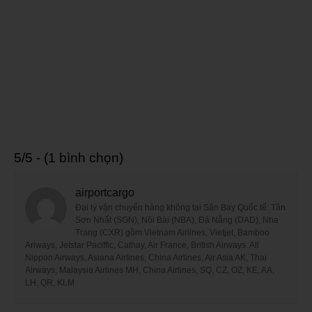
5/5 - (1 bình chọn)
airportcargo
Đại lý vận chuyển hàng không tại Sân Bay Quốc tế: Tân
Sơn Nhất (SGN), Nội Bài (NBA), Đà Nẵng (DAD), Nha
Trang (CXR) gồm Vietnam Airlines, Vietjet, Bamboo
Ariways, Jetstar Paciffic, Cathay, Air France, British Airways. All
Nippon Airways, Asiana Airlines, China Airlines, Air Asia AK, Thai
Airways, Malaysia Airlines MH, China Airlines, SQ, CZ, OZ, KE, AA,
LH, QR, KLM