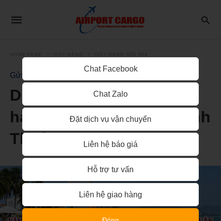
HOMEPAGE
GỬI HÀNG
GỬI HÀNG NỘI ĐỊA
Chat Facebook
Gửi Hàng Nội Địa
Dịch vụ vận chuyển gửi
Chat Zalo
hàng từ Nha Trang đi Bình
Đặt dịch vụ vận chuyển
Thuận
Liên hệ báo giá
Hỗ trợ tư vấn
Liên hệ giao hàng
Đóng