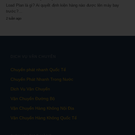
Load Plan là gì? Ai quyết định kiện hàng nào được lên máy bay
trước?…
2 tuần ago
DỊCH VỤ VẬN CHUYỂN
Chuyển phát nhanh Quốc Tế
Chuyển Phát Nhanh Trong Nước
Dịch Vụ Vận Chuyển
Vận Chuyển Đường Bộ
Vận Chuyển Hàng Không Nội Địa
Vận Chuyển Hàng Không Quốc Tế