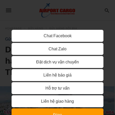
HOMEPAGE
GỬI HÀNG
GỬI HÀNG NỘI ĐỊA
Chat Facebook
Gửi Hàng Nội Địa
Dịch vụ vận chuyển gửi
Chat Zalo
hàng từ Nha Trang đi
Đặt dịch vụ vận chuyển
Thanh Hóa
Liên hệ báo giá
Hỗ trợ tư vấn
Liên hệ giao hàng
Đóng