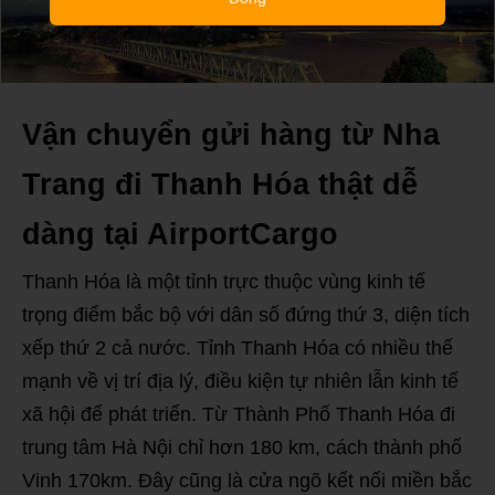
Vận chuyển gửi hàng từ Nha
Trang đi Thanh Hóa thật dễ
dàng tại AirportCargo
Thanh Hóa là một tỉnh trực thuộc vùng kinh tế
trọng điểm bắc bộ với dân số đứng thứ 3, diện tích
xếp thứ 2 cả nước. Tỉnh Thanh Hóa có nhiều thế
mạnh về vị trí địa lý, điều kiện tự nhiên lẫn kinh tế
xã hội để phát triển. Từ Thành Phố Thanh Hóa đi
trung tâm Hà Nội chỉ hơn 180 km, cách thành phố
Vinh 170km. Đây cũng là cửa ngõ kết nối miền bắc