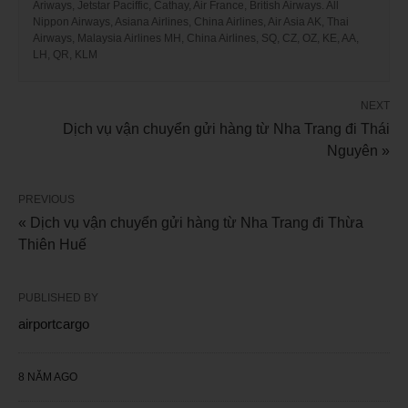
Ariways, Jetstar Paciffic, Cathay, Air France, British Airways. All
Nippon Airways, Asiana Airlines, China Airlines, Air Asia AK, Thai
Airways, Malaysia Airlines MH, China Airlines, SQ, CZ, OZ, KE, AA,
LH, QR, KLM
NEXT
Dịch vụ vận chuyển gửi hàng từ Nha Trang đi Thái
Nguyên »
PREVIOUS
« Dịch vụ vận chuyển gửi hàng từ Nha Trang đi Thừa
Thiên Huế
PUBLISHED BY
airportcargo
8 NĂM AGO