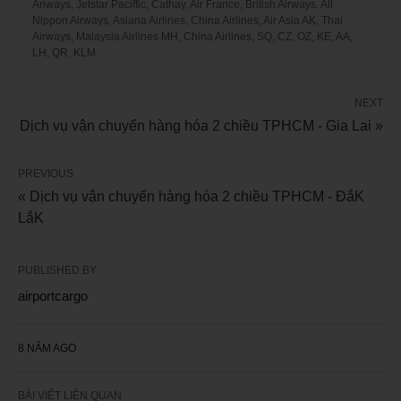
Ariways, Jetstar Paciffic, Cathay, Air France, British Airways. All
Nippon Airways, Asiana Airlines, China Airlines, Air Asia AK, Thai
Airways, Malaysia Airlines MH, China Airlines, SQ, CZ, OZ, KE, AA,
LH, QR, KLM
NEXT
Dịch vụ vận chuyển hàng hóa 2 chiều TPHCM - Gia Lai »
PREVIOUS
« Dịch vụ vận chuyển hàng hóa 2 chiều TPHCM - ĐắK
LắK
PUBLISHED BY
airportcargo
8 NĂM AGO
BÀI VIẾT LIÊN QUAN