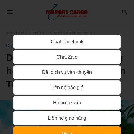
HOMEPAGE
DỊCH VỤ
DỊCH VỤ VẬN CHUYỂN
Chat Facebook
Dịch Vụ Vận Chuyển
Dịch vụ vận chuyển hàng
Chat Zalo
hóa 2 chiều TPHCM – Kon
Đặt dịch vụ vận chuyển
Tum
Liên hệ báo giá
Hỗ trợ tư vấn
Liên hệ giao hàng
Đóng