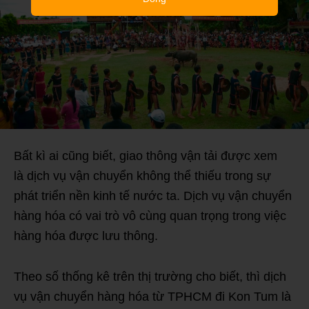
Bất kì ai cũng biết, giao thông vận tải được xem
là dịch vụ vận chuyển không thể thiếu trong sự
phát triển nền kinh tế nước ta. Dịch vụ vận chuyển
hàng hóa có vai trò vô cùng quan trọng trong việc
hàng hóa được lưu thông.
Theo số thống kê trên thị trường cho biết, thì dịch
vụ vận chuyển hàng hóa từ TPHCM đi Kon Tum là