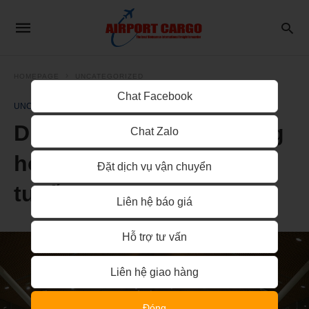
HOMEPAGE
UNCATEGORIZED
Chat Facebook
UNCATEGORIZED
Dịch vụ vận chuyển hàng
Chat Zalo
hóa đi Malaysia chuyên
Đặt dịch vụ vận chuyển
tuyến
Liên hệ báo giá
Hỗ trợ tư vấn
Liên hệ giao hàng
Đóng