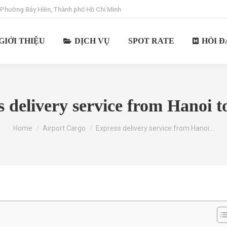
 Phường Bảy Hiền, Thành phố Hồ Chí Minh
GIỚI THIỆU
DỊCH VỤ
SPOT RATE
HỎI Đ
 delivery service from Hanoi 
You are here:
Home
Airport Cargo
Express delivery service from Hanoi…