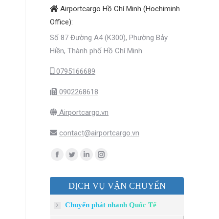
Airportcargo Hồ Chí Minh (Hochiminh
Office):
Số 87 Đường A4 (K300), Phường Bảy
Hiền, Thành phố Hồ Chí Minh
0795166689
0902268618
Airportcargo.vn
contact@airportcargo.vn
Find us on:
Facebook
Twitter
Linkedin
Instagram
page
page
page
page
DỊCH VỤ VẬN CHUYỂN
opens
opens
opens
opens
in
in
in
in
Chuyển phát nhanh Quốc Tế
new
new
new
new