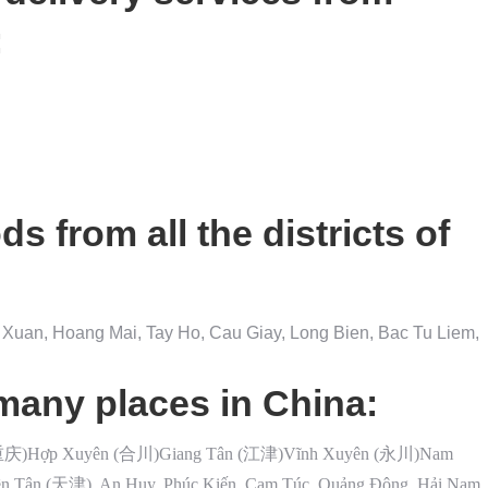
:
s from all the districts of
Xuan, Hoang Mai, Tay Ho, Cau Giay, Long Bien, Bac Tu Liem,
many places in China:
(重庆)Hợp Xuyên (合川)Giang Tân (江津)Vĩnh Xuyên (永川)Nam
 Tân (天津), An Huy, Phúc Kiến, Cam Túc, Quảng Đông, Hải Nam,