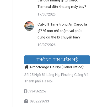
trải qua những gì từ Cargo
Terminal đến khoang máy bay?
17/07/2026
Cut-off Time trong Air Cargo là
gì? Vì sao chỉ chậm vài phút
cũng có thể lỡ chuyến bay?
10/07/2026
THÔNG TIN LIÊN HỆ
Airportcargo Hà Nội (Hanoi Office):
Số 25 Ngõ 81 Láng Hạ, Phường Giảng Võ,
Thành phố Hà Nội
0934562259
0902923633