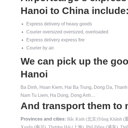
Hanoi to China include
Express delivery of heavy goods
Courier oversized oversized, overloaded
Express delivery express fire
Courier by air.
We can pick up the good
Hanoi
Ba Dinh, Hoan Kiem, Hai Ba Trung, Dong Da, Thanh 
Nam Tu Liem, Ha Dong, Dong Anh…
And transport them to 
Provinces and cities:
Bắc Kinh (北京)Trùng Khánh 
Xuyên (南川), Thượng Hải (上海), Phố Đông (浦东), Thiên