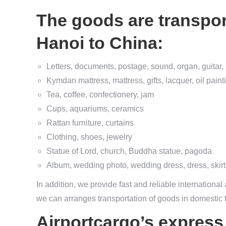
The goods are transpor
Hanoi to China:
Letters, documents, postage, sound, organ, guitar,
Kymdan mattress, mattress, gifts, lacquer, oil paint
Tea, coffee, confectionery, jam
Cups, aquariums, ceramics
Rattan furniture, curtains
Clothing, shoes, jewelry
Statue of Lord, church, Buddha statue, pagoda
Album, wedding photo, wedding dress, dress, ski
In addition, we provide fast and reliable international
we can arranges transportation of goods in domestic t
Airportcargo’s express