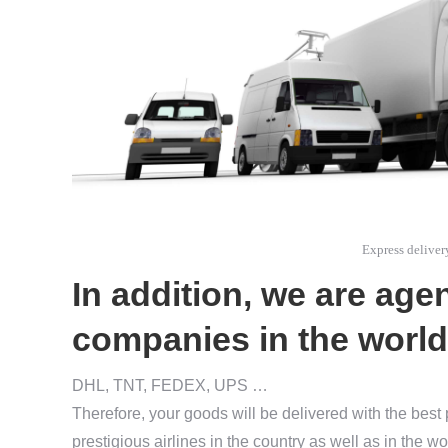
Express deliver
In addition, we are agen
companies in the world
DHL, TNT, FEDEX, UPS …
Therefore, your goods will be delivered with the best
prestigious airlines in the country as well as in the wo