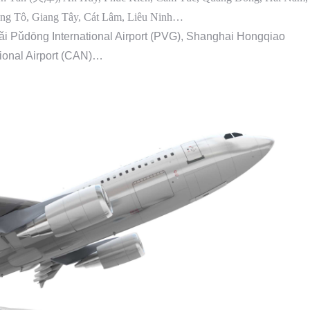
ng Tô, Giang Tây, Cát Lâm, Liêu Ninh…
hǎi Pǔdōng International Airport (PVG), Shanghai Hongqiao
tional Airport (CAN)…