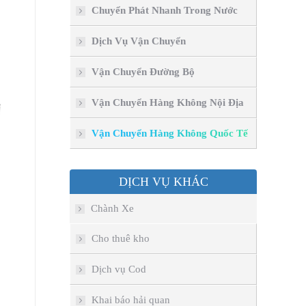
window
window
window
window
Chuyển Phát Nhanh Trong Nước
Dịch Vụ Vận Chuyển
Vận Chuyển Đường Bộ
Vận Chuyển Hàng Không Nội Địa
Vận Chuyển Hàng Không Quốc Tế
DỊCH VỤ KHÁC
Chành Xe
Cho thuê kho
Dịch vụ Cod
Khai báo hải quan