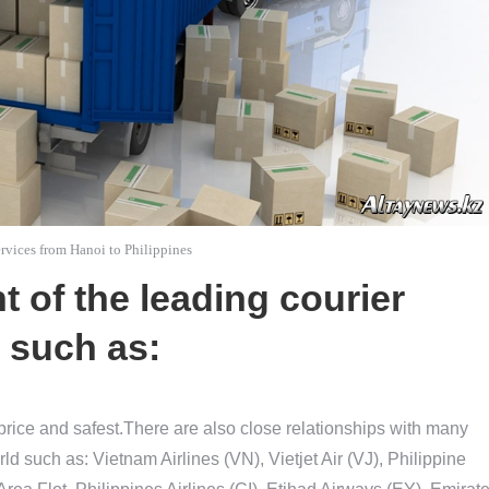
ervices from Hanoi to Philippines
t of the leading courier
 such as:
 price and safest.There are also close relationships with many
rld such as: Vietnam Airlines (VN), Vietjet Air (VJ), Philippine