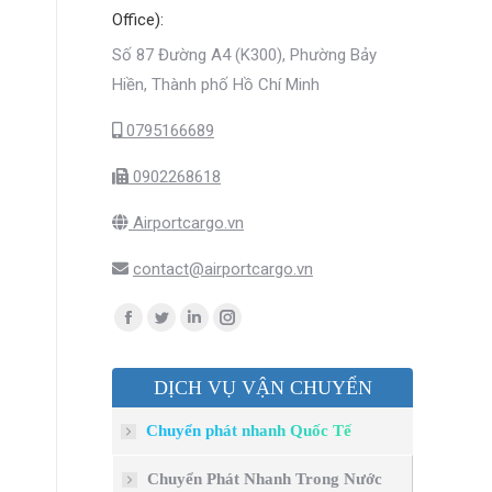
Office):
Số 87 Đường A4 (K300), Phường Bảy
Hiền, Thành phố Hồ Chí Minh
0795166689
0902268618
Airportcargo.vn
contact@airportcargo.vn
Find us on:
Facebook
Twitter
Linkedin
Instagram
page
page
page
page
DỊCH VỤ VẬN CHUYỂN
opens
opens
opens
opens
in
in
in
in
Chuyển phát nhanh Quốc Tế
new
new
new
new
window
window
window
window
Chuyển Phát Nhanh Trong Nước