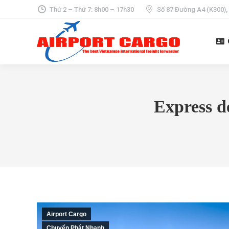
Thứ 2 – Thứ 7: 8h00 – 17h30
Số 87 Đường A4 (K300),
Express de
Airport Cargo
Chuyển Phát Nhanh