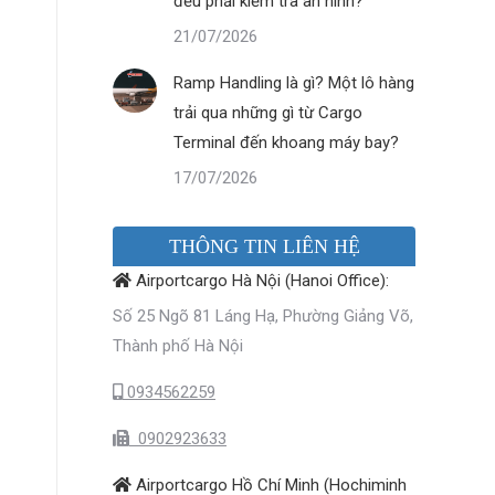
đều phải kiểm tra an ninh?
21/07/2026
Ramp Handling là gì? Một lô hàng
trải qua những gì từ Cargo
Terminal đến khoang máy bay?
17/07/2026
THÔNG TIN LIÊN HỆ
Airportcargo Hà Nội (Hanoi Office):
Số 25 Ngõ 81 Láng Hạ, Phường Giảng Võ,
Thành phố Hà Nội
0934562259
0902923633
Airportcargo Hồ Chí Minh (Hochiminh