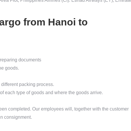
Area Flot, Philippines Airlines (CI). Etihad Airways (EY), Emirat
cargo from Hanoi to
preparing documents
the goods.
 different packing process.
 of each type of goods and where the goods arrive.
n completed. Our employees will, together with the customer
sign consignment.