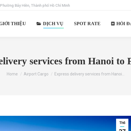
 Phường Bảy Hiền, Thành phố Hồ Chí Minh
GIỚI THIỆU
DỊCH VỤ
SPOT RATE
HỎI Đ
livery services from Hanoi to 
You are here:
Home
Airport Cargo
Express delivery services from Hanoi…
Th6