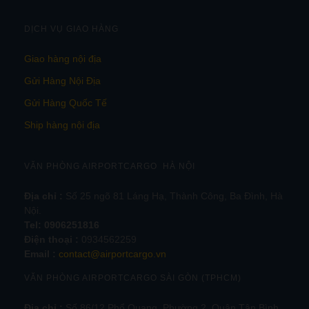
DỊCH VỤ GIAO HÀNG
Giao hàng nội địa
Gửi Hàng Nội Địa
Gửi Hàng Quốc Tế
Ship hàng nội địa
VĂN PHÒNG AIRPORTCARGO HÀ NỘI
Địa chỉ :
Số 25 ngõ 81 Láng Hạ, Thành Công, Ba Đình, Hà
Nội.
Tel:
0906251816
Điện thoại :
0934562259
Email :
contact@airportcargo.vn
VĂN PHÒNG AIRPORTCARGO SÀI GÒN (TPHCM)
Địa chỉ :
Số 86/12 Phổ Quang, Phường 2, Quận Tân Bình