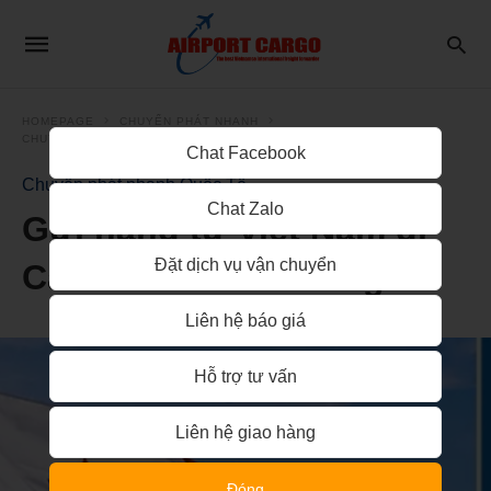
HOMEPAGE
CHUYỂN PHÁT NHANH
CHUYỂN PHÁT NHANH QUỐC TẾ
Chat Facebook
Chuyển phát nhanh Quốc Tế
Chat Zalo
Gửi hàng từ Việt Nam đi
Đặt dịch vụ vận chuyển
Canada nhanh chóng
Liên hệ báo giá
Hỗ trợ tư vấn
Liên hệ giao hàng
Đóng