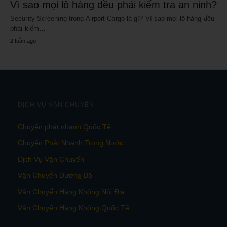
Vì sao mọi lô hàng đều phải kiểm tra an ninh?
Security Screening trong Airport Cargo là gì? Vì sao mọi lô hàng đều
phải kiểm…
2 tuần ago
DỊCH VỤ VẬN CHUYỂN
Chuyển phát nhanh Quốc Tế
Chuyển Phát Nhanh Trong Nước
Dịch Vụ Vận Chuyển
Vận Chuyển Đường Bộ
Vận Chuyển Hàng Không Nội Địa
Vận Chuyển Hàng Không Quốc Tế