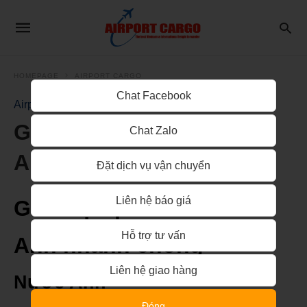
HOMEPAGE
AIRPORT CARGO
Chat Facebook
Airport Cargo
Gửi thực phẩm khô đi
Chat Zalo
Anh nhanh chóng
Đặt dịch vụ vận chuyển
Liên hệ báo giá
Gửi thực phẩm khô đi
Hỗ trợ tư vấn
Anh nhanh chóng
Liên hệ giao hàng
Nước Anh
Đóng