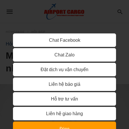
HOMEPAGE
HỎI ĐÁP
Chat Facebook
Hỏi Đáp
Mẫu biên bản phiếu giao
Chat Zalo
nhận hàng hóa
Đặt dịch vụ vận chuyển
Liên hệ báo giá
Hỗ trợ tư vấn
Liên hệ giao hàng
Đóng