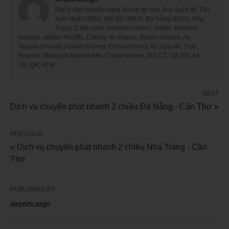
Đại lý vận chuyển hàng không tại Sân Bay Quốc tế: Tân
Sơn Nhất (SGN), Nội Bài (NBA), Đà Nẵng (DAD), Nha
Trang (CXR) gồm Vietnam Airlines, Vietjet, Bamboo
Ariways, Jetstar Paciffic, Cathay, Air France, British Airways. All
Nippon Airways, Asiana Airlines, China Airlines, Air Asia AK, Thai
Airways, Malaysia Airlines MH, China Airlines, SQ, CZ, OZ, KE, AA,
LH, QR, KLM
NEXT
Dịch vụ chuyển phát nhanh 2 chiều Đà Nẵng - Cần Thơ »
PREVIOUS
« Dịch vụ chuyển phát nhanh 2 chiều Nha Trang - Cần
Thơ
PUBLISHED BY
airportcargo