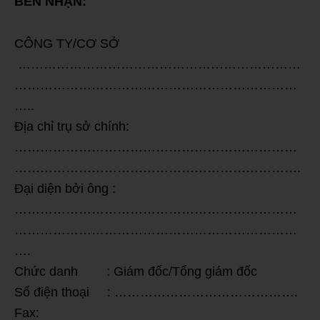
BÊN NHẬN:
CÔNG TY/CƠ SỞ
…………………………………………………………
…………………………………………………………
…..
Địa chỉ trụ sở chính:
…………………………………………………………
………………………………………………………….
Đại diện bởi ông :
…………………………………………………………
…………………………………………………………
….
Chức danh : Giám đốc/Tổng giám đốc
Số điện thoại : …………………………………….
Fax: