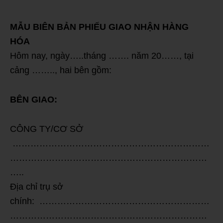
MẪU BIÊN BẢN PHIẾU GIAO NHẬN HÀNG
HÓA
Hôm nay, ngày…..tháng ……. năm 20……, tại
cảng …….., hai bên gồm:
BÊN GIAO:
CÔNG TY/CƠ SỞ
…………………………………………………………
…………………………………………………………
…..
Địa chỉ trụ sở
chính: …………………………………………………
…………………………………………………………