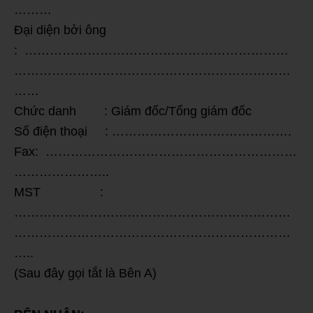
………
Đại diện bởi ông
: ………………………………………………………
…………………………………………………………
……
Chức danh : Giám đốc/Tổng giám đốc
Số điện thoại : …………………………………….
Fax: ……………………………………………………
…………………..
MST :
…………………………………………………………
…………………………………………………………
…..
(Sau đây gọi tắt là Bên A)