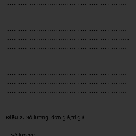
…………………………………………………………
…………………………………………………………..
…………………………………………………………
…………………………………………………………
…………………………………………………………..
…………………………………………………………
…………………………………………………………
…………………………………………………………..
…………………………………………………………
…………………………………………………………
…………………………………………………………
…
Điều 2.
Số lượng, đơn giá,trị giá.
– Số lượng: