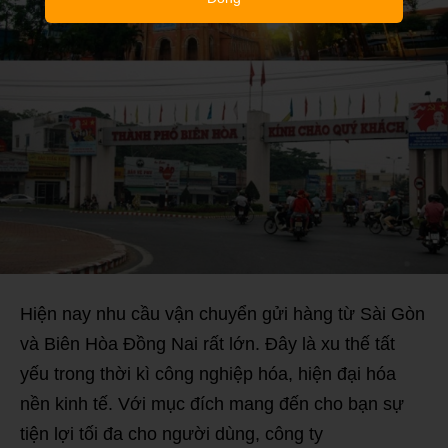
Hiện nay nhu cầu vận chuyển gửi hàng từ Sài Gòn
và Biên Hòa Đồng Nai rất lớn. Đây là xu thế tất
yếu trong thời kì công nghiệp hóa, hiện đại hóa
nền kinh tế. Với mục đích mang đến cho bạn sự
tiện lợi tối đa cho người dùng, công ty