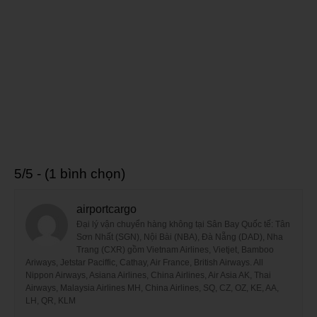
5/5 - (1 bình chọn)
airportcargo
Đại lý vận chuyển hàng không tại Sân Bay Quốc tế: Tân
Sơn Nhất (SGN), Nội Bài (NBA), Đà Nẵng (DAD), Nha
Trang (CXR) gồm Vietnam Airlines, Vietjet, Bamboo
Ariways, Jetstar Paciffic, Cathay, Air France, British Airways. All
Nippon Airways, Asiana Airlines, China Airlines, Air Asia AK, Thai
Airways, Malaysia Airlines MH, China Airlines, SQ, CZ, OZ, KE, AA,
LH, QR, KLM