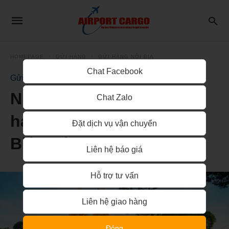
HOMEPAGE
GỬI HÀNG
GỬI HÀNG NỘI ĐỊA
Chat Facebook
Gửi Hàng Nội Địa
Nhận vận chuyển gửi
Chat Zalo
hàng từ Sài Gòn đi về
Đặt dịch vụ vận chuyển
Biên Hòa
Liên hệ báo giá
Hỗ trợ tư vấn
Liên hệ giao hàng
Đóng