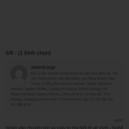
5/5 - (1 bình chọn)
airportcargo
Đại lý vận chuyển hàng không tại Sân Bay Quốc tế: Tân
Sơn Nhất (SGN), Nội Bài (NBA), Đà Nẵng (DAD), Nha
Trang (CXR) gồm Vietnam Airlines, Vietjet, Bamboo
Ariways, Jetstar Paciffic, Cathay, Air France, British Airways. All
Nippon Airways, Asiana Airlines, China Airlines, Air Asia AK, Thai
Airways, Malaysia Airlines MH, China Airlines, SQ, CZ, OZ, KE, AA,
LH, QR, KLM
NEXT
Nhận vận chuyển gửi xe máy từ Hà Nội đi về Vinh - Nghệ