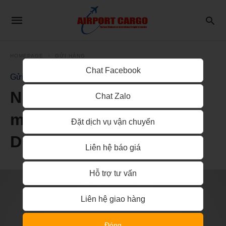
HOMEPAGE
GỬI HÀNG
Chat Facebook
Gửi Hàng
Nhận vận chuyển gửi xe
Chat Zalo
máy từ Hà Nội đi về Bình
Đặt dịch vụ vận chuyển
Dương
Liên hệ báo giá
Hỗ trợ tư vấn
Liên hệ giao hàng
Đóng