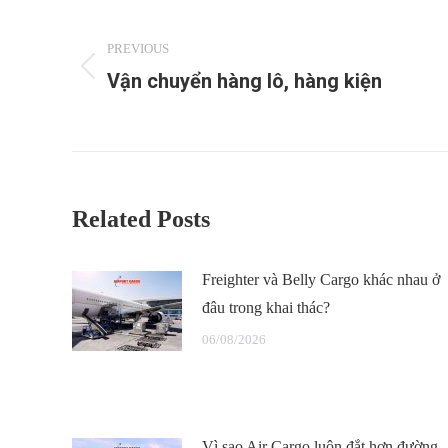
Post
navigation
PREVIOUS
Vận chuyển hàng lô, hàng kiện
Previous
post:
Related Posts
Freighter và Belly Cargo khác nhau ở
đâu trong khai thác?
06/08/2026
Vì sao Air Cargo luôn đắt hơn đường