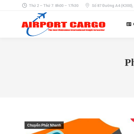
Thứ 2 – Thứ 7: 8h00 – 17h30
Số 87 Đường A4 (K300),
P
Chuyển Phát Nhanh