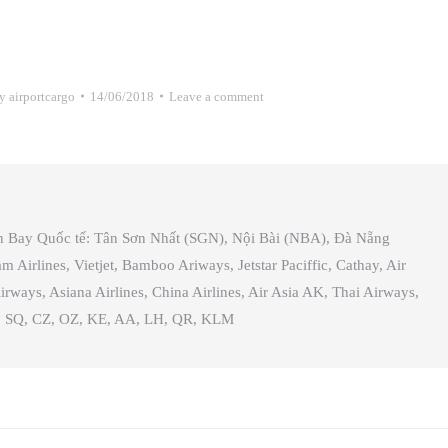
y
airportcargo
14/06/2018
Leave a comment
ân Bay Quốc tế: Tân Sơn Nhất (SGN), Nội Bài (NBA), Đà Nẵng
irlines, Vietjet, Bamboo Ariways, Jetstar Paciffic, Cathay, Air
irways, Asiana Airlines, China Airlines, Air Asia AK, Thai Airways,
es, SQ, CZ, OZ, KE, AA, LH, QR, KLM