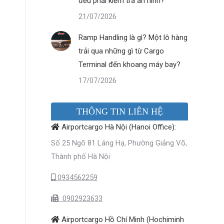
đều phải kiểm tra an ninh?
21/07/2026
Ramp Handling là gì? Một lô hàng
trải qua những gì từ Cargo
Terminal đến khoang máy bay?
17/07/2026
THÔNG TIN LIÊN HỆ
Airportcargo Hà Nội (Hanoi Office):
Số 25 Ngõ 81 Láng Hạ, Phường Giảng Võ,
Thành phố Hà Nội
0934562259
0902923633
Airportcargo Hồ Chí Minh (Hochiminh