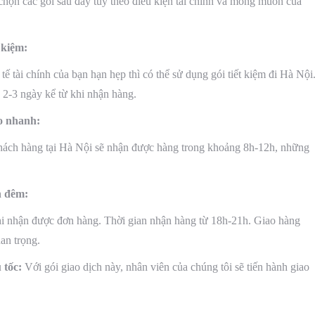
chọn các gói sau đây tùy theo điều kiện tài chính và mong muốn của
 kiệm:
ế tài chính của bạn hạn hẹp thì có thể sử dụng gói tiết kiệm đi Hà Nội
2-3 ngày kể từ khi nhận hàng.
o nhanh:
hách hàng tại Hà Nội sẽ nhận được hàng trong khoảng 8h-12h, những
n đêm:
khi nhận được đơn hàng. Thời gian nhận hàng từ 18h-21h. Giao hàng
an trọng.
 tốc:
Với gói giao dịch này, nhân viên của chúng tôi sẽ tiến hành giao