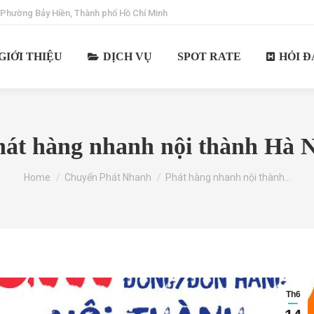
 Phường Bảy Hiền, Thành phố Hồ Chí Minh
GIỚI THIỆU
DỊCH VỤ
SPOT RATE
HỎI Đ
hát hàng nhanh nội thành Hà N
You are here:
Home
Chuyển Phát Nhanh
Phát hàng nhanh nội thành…
Th6