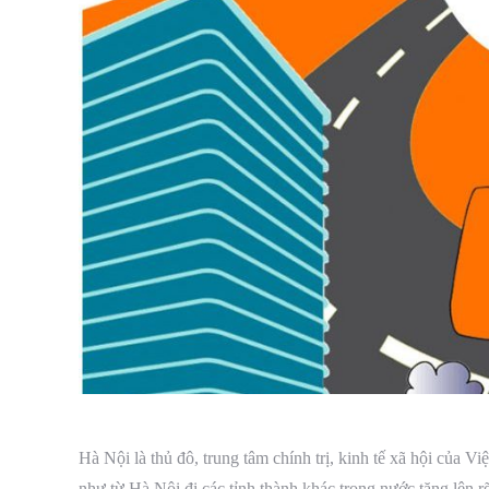
Hà Nội là thủ đô, trung tâm chính trị, kinh tế xã hội của
như từ Hà Nội đi các tỉnh thành khác trong nước tăng lên rõ