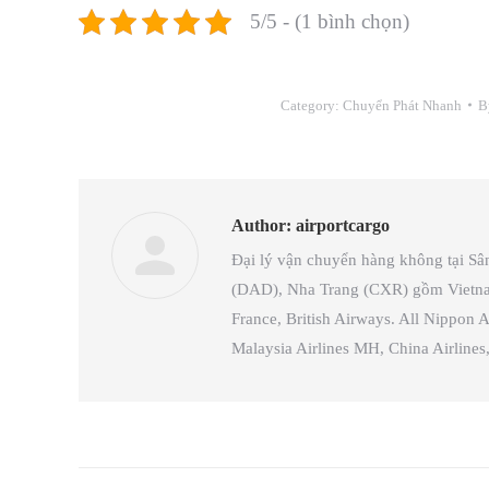
5/5 - (1 bình chọn)
Category:
Chuyển Phát Nhanh
B
Author:
airportcargo
Đại lý vận chuyển hàng không tại S
(DAD), Nha Trang (CXR) gồm Vietnam A
France, British Airways. All Nippon A
Malaysia Airlines MH, China Airlin