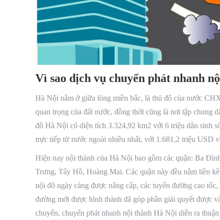
Vì sao dịch vụ chuyển phát nhanh nộ
Hà Nội nằm ở giữa lòng miền bắc, là thủ đô của nước CHXH
quan trọng của đất nước, đồng thời cũng là nơi tập chung 
đô Hà Nội có diện tích 3.324,92 km2 với 6 triệu dân sinh
trực tiếp từ nước ngoài nhiều nhất, với 1.681,2 triệu USD 
Hiện nay nội thành của Hà Nội bao gồm các quận: Ba Đì
Trưng, Tây Hồ, Hoàng Mai. Các quận này đều nằm liền kề 
nội đô ngày càng được nâng cấp, các tuyến đường cao tốc, 
đường mới được hình thành đã góp phần giải quyết được vấ
chuyển, chuyển phát nhanh nội thành Hà Nội diễn ra thuận