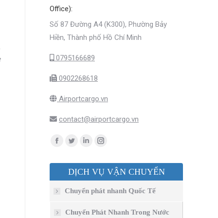
Office):
Số 87 Đường A4 (K300), Phường Bảy
Hiền, Thành phố Hồ Chí Minh
h
0795166689
ơ
0902268618
Airportcargo.vn
contact@airportcargo.vn
Find us on:
Facebook
Twitter
Linkedin
Instagram
page
page
page
page
DỊCH VỤ VẬN CHUYỂN
opens
opens
opens
opens
in
in
in
in
Chuyển phát nhanh Quốc Tế
new
new
new
new
window
window
window
window
Chuyển Phát Nhanh Trong Nước