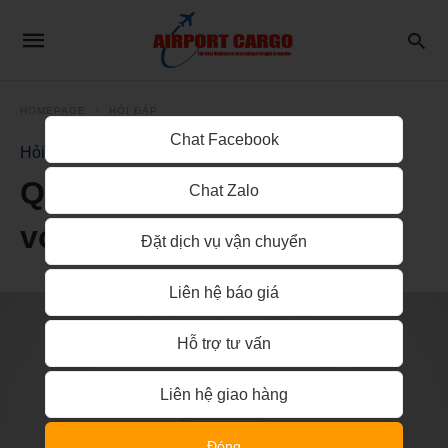
HOMEPAGE
HỎI ĐÁP
Chat Facebook
Hỏi Đáp
Quy trình xuất khẩu đối
Chat Zalo
với các thương nghiệp
Đặt dịch vụ vận chuyển
Liên hệ báo giá
Hỗ trợ tư vấn
Liên hệ giao hàng
Đóng