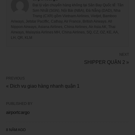
Đại lý vận chuyển hàng không tại Sân Bay Quốc tế: Tân
Sơn Nhất (SGN), Nội Bài (NBA), Đà Nẵng (DAD), Nha
Trang (CXR) gồm Vietnam Airlines, Vietjet, Bamboo
Ariways, Jetstar Paciffic, Cathay, Air France, British Airways. All
Nippon Airways, Asiana Airlines, China Airlines, Air Asia AK, Thai
Airways, Malaysia Airlines MH, China Airlines, SQ, CZ, OZ, KE, AA,
LH, QR, KLM
NEXT
SHIPPER QUẬN 2 »
PREVIOUS
« Dịch vụ giao hàng nhanh quận 1
PUBLISHED BY
airportcargo
8 NĂM AGO