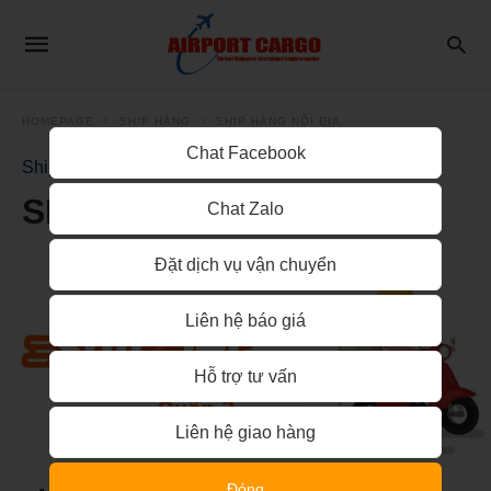
HOMEPAGE
SHIP HÀNG
SHIP HÀNG NỘI ĐỊA
Chat Facebook
Ship hàng nội địa
SHIP HÀNG QUẬN 2
Chat Zalo
Đặt dịch vụ vận chuyển
Liên hệ báo giá
Hỗ trợ tư vấn
Liên hệ giao hàng
Đóng