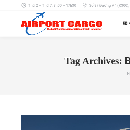
Thứ 2 – Thứ 7: 8h00 – 17h30
Số 87 Đường A4 (K300),
B
Tag Archives:
Y
H