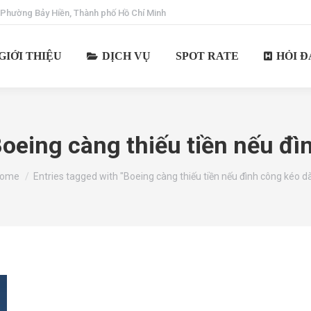
 Phường Bảy Hiền, Thành phố Hồ Chí Minh
GIỚI THIỆU
DỊCH VỤ
SPOT RATE
HỎI Đ
oeing càng thiếu tiền nếu đì
ou are here:
ome
Entries tagged with "Boeing càng thiếu tiền nếu đình công kéo dà