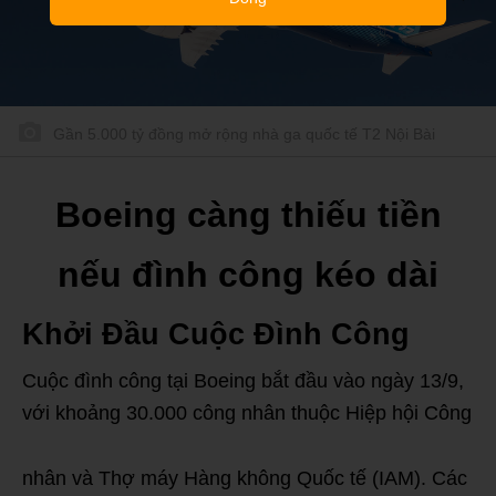
Gần 5.000 tỷ đồng mở rộng nhà ga quốc tế T2 Nội Bài
Boeing càng thiếu tiền
nếu đình công kéo dài
Khởi Đầu Cuộc Đình Công
Cuộc đình công tại Boeing bắt đầu vào ngày 13/9,
với khoảng 30.000 công nhân thuộc Hiệp hội Công
nhân và Thợ máy Hàng không Quốc tế (IAM). Các