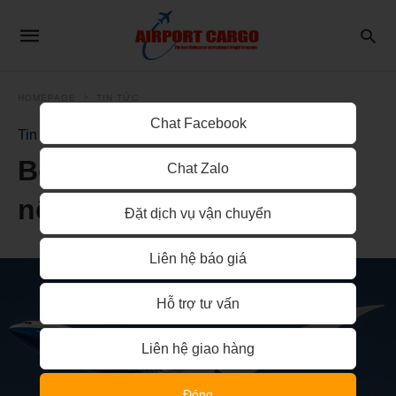
HOMEPAGE
TIN TỨC
Chat Facebook
Tin Tức
Boeing càng thiếu tiền
Chat Zalo
nếu đình công kéo dài
Đặt dịch vụ vận chuyển
Liên hệ báo giá
Hỗ trợ tư vấn
Liên hệ giao hàng
Đóng