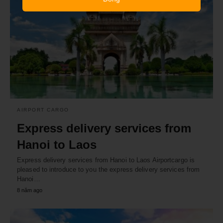
AIRPORT CARGO
Express delivery services from
Hanoi to Laos
Express delivery services from Hanoi to Laos Airportcargo is
pleased to introduce to you the express delivery services from
Hanoi…
8 năm ago