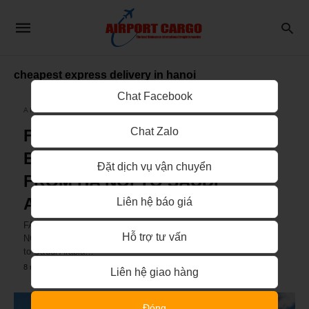
cheapest express delivery in hanoi
Chat Facebook
AIRPORT CARGO
Chat Zalo
FAST & COST-EFFICIENT
EXPRESS DELIVERY SERVICE
Đặt dịch vụ vận chuyển
FROM HA NOI TO SAUDI
ARABIA
Liên hệ báo giá
FAST & COST-EFFICIENT EXPRESS DELIVERY FROM HA
Hỗ trợ tư vấn
NOI TO SAUDI ARABIA Express delivery service from Ha Noi
to Saudi Arabia…
8 năm ago
Liên hệ giao hàng
Đóng