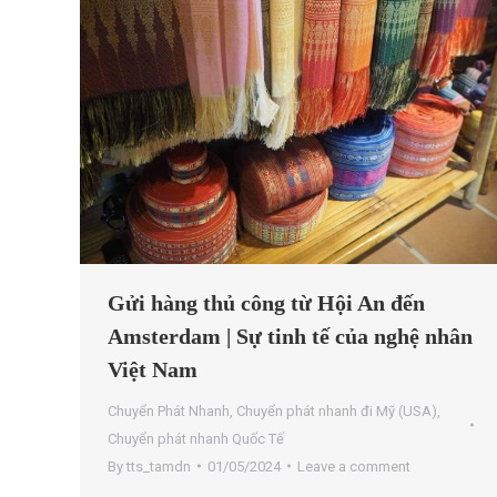
Gửi hàng thủ công từ Hội An đến
Amsterdam | Sự tinh tế của nghệ nhân
Việt Nam
Chuyển Phát Nhanh
,
Chuyển phát nhanh đi Mỹ (USA)
,
Chuyển phát nhanh Quốc Tế
By
tts_tamdn
01/05/2024
Leave a comment