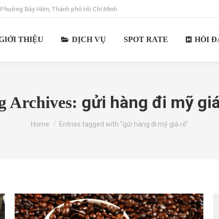
 Phường Bảy Hiền, Thành phố Hồ Chí Minh
GIỚI THIỆU
DỊCH VỤ
SPOT RATE
HỎI Đ
gửi hàng đi mỹ giá
g Archives:
You are here:
Home
Entries tagged with "gửi hàng đi mỹ giá rẻ"