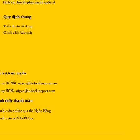
Dịch vụ chuyển phát nhanh quốc tế
Quy định chung
Thỏa thuận sử dụng
Chính sách bảo mật
 trợ trực tuyến
 trợ Hà Nội: saigon@indochinapost.com
 trợ HCM: saigon@indochinapost.com
nh thức thanh toán
anh toán online qua thẻ Ngân Hàng
anh toán tại Văn Phòng