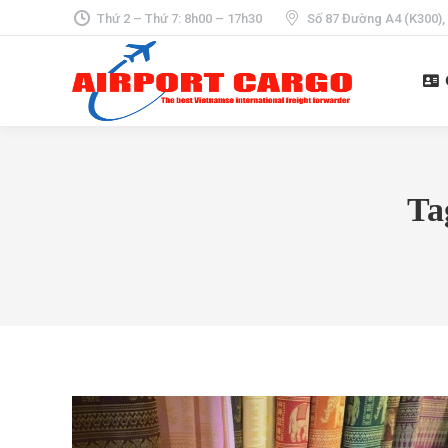
Thứ 2 – Thứ 7: 8h00 – 17h30
Số 87 Đường A4 (K300),
Ta