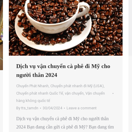
Dịch vụ vận chuyển cà phê đi Mỹ cho
người thân 2024
Chuyển Phát Nhanh
,
Chuyển phát nhanh đi Mỹ (USA)
,
Chuyển phát nhanh Quốc Tế
,
vận chuyển
,
Vận chuyển
hàng không quốc tế
By
tts_tamdn
30/04/2024
Leave a comment
Dịch vụ vận chuyển cà phê đi Mỹ cho người thân
2024 Bạn đang cần gửi cà phê đi Mỹ? Bạn đang tìm