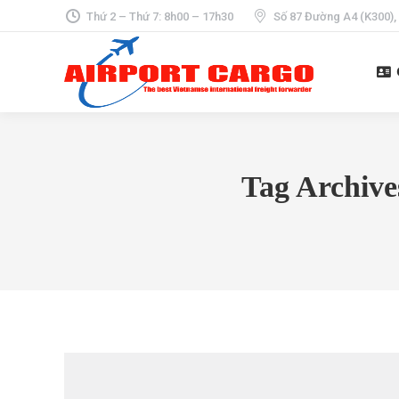
Thứ 2 – Thứ 7: 8h00 – 17h30
Số 87 Đường A4 (K300),
Tag Archive