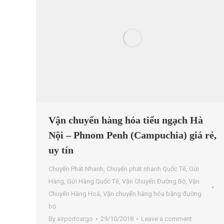
Vận chuyển hàng hóa tiểu ngạch Hà
Nội – Phnom Penh (Campuchia) giá rẻ,
uy tín
Chuyển Phát Nhanh
,
Chuyển phát nhanh Quốc Tế
,
Gửi
Hàng
,
Gửi Hàng Quốc Tế
,
Vận Chuyển Đường Bộ
,
Vận
Chuyển Hàng Hoá
,
Vận chuyển hàng hóa bằng đường
bộ
By
airportcargo
29/10/2018
Leave a comment