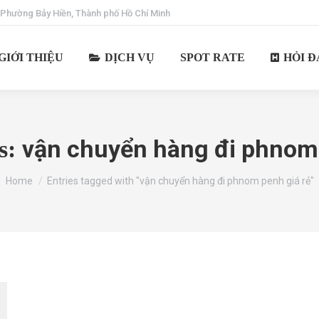
 Phường Bảy Hiền, Thành phố Hồ Chí Minh
GIỚI THIỆU
DỊCH VỤ
SPOT RATE
HỎI Đ
vận chuyển hàng đi phnom 
s:
You are here:
Home
Entries tagged with "vận chuyển hàng đi phnom penh giá rẻ"