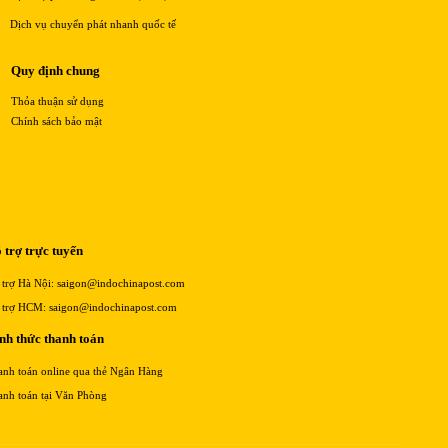
Dịch vụ chuyển phát nhanh quốc tế
Quy định chung
Thỏa thuận sử dụng
Chính sách bảo mật
 trợ trực tuyến
 trợ Hà Nội: saigon@indochinapost.com
 trợ HCM: saigon@indochinapost.com
nh thức thanh toán
anh toán online qua thẻ Ngân Hàng
anh toán tại Văn Phòng