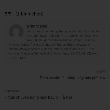
5/5 - (1 bình chọn)
airportcargo
Đại lý vận chuyển hàng không tại Sân Bay Quốc tế: Tân
Sơn Nhất (SGN), Nội Bài (NBA), Đà Nẵng (DAD), Nha
Trang (CXR) gồm Vietnam Airlines, Vietjet, Bamboo
Ariways, Jetstar Paciffic, Cathay, Air France, British Airways. All
Nippon Airways, Asiana Airlines, China Airlines, Air Asia AK, Thai
Airways, Malaysia Airlines MH, China Airlines, SQ, CZ, OZ, KE, AA,
LH, QR, KLM
NEXT
Dịch vụ vận tải bằng máy bay giá rẻ »
PREVIOUS
« Vận chuyển bằng máy bay đi Hà Nội