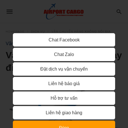
HOMEPAGE
DỊCH VỤ
VẬN CHUYỂN HÀNG KHÔNG NỘI ĐỊA
Chat Facebook
Vận Chuyển Hàng Không Nội Địa
Vận chuyển bằng máy bay
Chat Zalo
đi Sài Gòn
Đặt dịch vụ vận chuyển
Liên hệ báo giá
Hỗ trợ tư vấn
Liên hệ giao hàng
Đóng