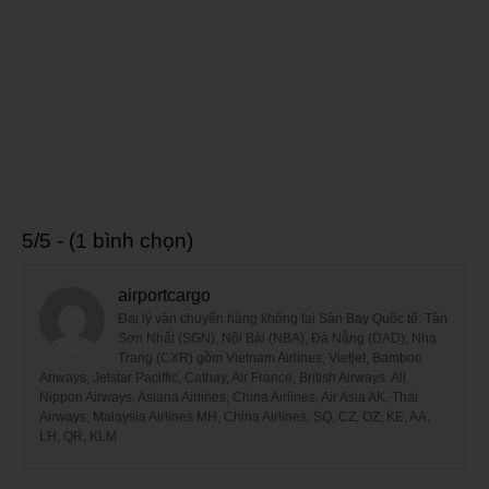
5/5 - (1 bình chọn)
airportcargo
Đại lý vận chuyển hàng không tại Sân Bay Quốc tế: Tân
Sơn Nhất (SGN), Nội Bài (NBA), Đà Nẵng (DAD), Nha
Trang (CXR) gồm Vietnam Airlines, Vietjet, Bamboo
Ariways, Jetstar Paciffic, Cathay, Air France, British Airways. All
Nippon Airways, Asiana Airlines, China Airlines, Air Asia AK, Thai
Airways, Malaysia Airlines MH, China Airlines, SQ, CZ, OZ, KE, AA,
LH, QR, KLM