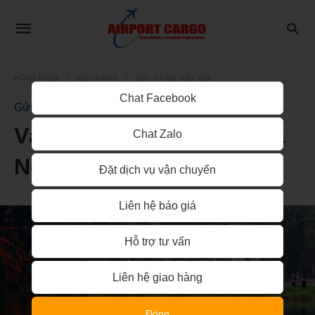
HOMEPAGE
GỬI HÀNG
GỬI HÀNG NỘI ĐỊA
Chat Facebook
Gửi Hàng Nội Địa
Vận chuyển hàng hóa Hà
Chat Zalo
Nôi đi Sài Gòn
Đặt dịch vụ vận chuyển
Liên hệ báo giá
Hỗ trợ tư vấn
Liên hệ giao hàng
Đóng