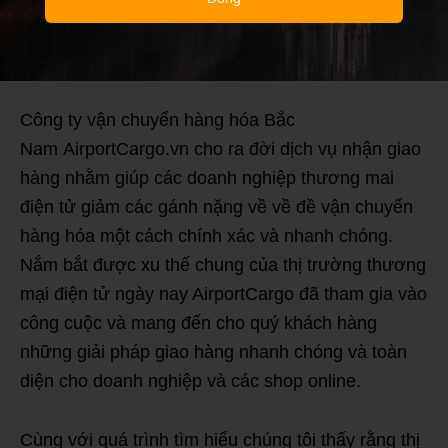
Công ty vận chuyển hàng hóa Bắc
Nam AirportCargo.vn cho ra đời dịch vụ nhận giao
hàng nhằm giúp các doanh nghiệp thương mai
điện tử giảm các gánh nặng về về đề vận chuyển
hàng hóa một cách chính xác và nhanh chóng.
Nắm bắt được xu thế chung của thị trường thương
mại điện tử ngày nay AirportCargo đã tham gia vào
công cuộc và mang đến cho quý khách hàng
những giải pháp giao hàng nhanh chóng và toàn
diện cho doanh nghiệp và các shop online.
Cùng với quá trình tìm hiểu chúng tôi thấy rằng thị