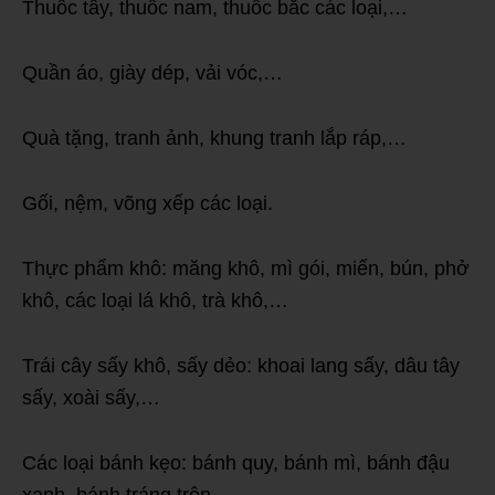
Thuốc tây, thuốc nam, thuốc bắc các loại,…
Quần áo, giày dép, vải vóc,…
Quà tặng, tranh ảnh, khung tranh lắp ráp,…
Gối, nệm, võng xếp các loại.
Thực phẩm khô: măng khô, mì gói, miến, bún, phở
khô, các loại lá khô, trà khô,…
Trái cây sấy khô, sấy dẻo: khoai lang sấy, dâu tây
sấy, xoài sấy,…
Các loại bánh kẹo: bánh quy, bánh mì, bánh đậu
xanh, bánh tráng trộn,…