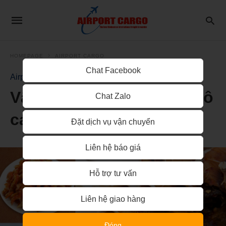
HOMEPAGE
AIRPORT CARGO
Chat Facebook
Airport Cargo
Vận chuyển khô mực, khô
Chat Zalo
cá, tôm khô, đi Canada
Đặt dịch vụ vận chuyển
Liên hệ báo giá
Hỗ trợ tư vấn
Liên hệ giao hàng
Đóng