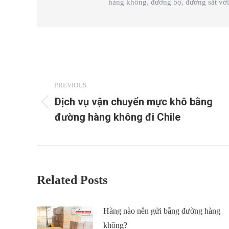
hàng không, đường bộ, đường sắt với 
Post
navigation
PREVIOUS
Dịch vụ vận chuyển mực khô bằng
Previous
đường hàng không đi Chile
post:
Related Posts
Hàng nào nên gửi bằng đường hàng
không?