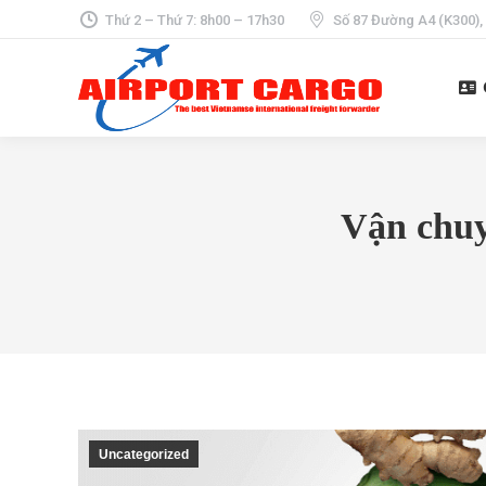
Thứ 2 – Thứ 7: 8h00 – 17h30
Số 87 Đường A4 (K300),
Vận chuy
Uncategorized