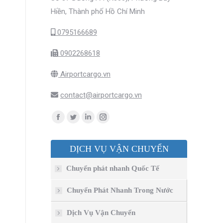
Hiền, Thành phố Hồ Chí Minh
0795166689
0902268618
Airportcargo.vn
contact@airportcargo.vn
Find us on:
Facebook
Twitter
Linkedin
Instagram
page
page
page
page
DỊCH VỤ VẬN CHUYỂN
opens
opens
opens
opens
in
in
in
in
Chuyển phát nhanh Quốc Tế
new
new
new
new
window
window
window
window
Chuyển Phát Nhanh Trong Nước
Dịch Vụ Vận Chuyển