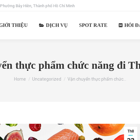
 Phường Bảy Hiền, Thành phố Hồ Chí Minh
GIỚI THIỆU
DỊCH VỤ
SPOT RATE
HỎI Đ
ển thực phẩm chức năng đi T
You are here:
Home
Uncategorized
Vận chuyển thực phẩm chức…
Th8