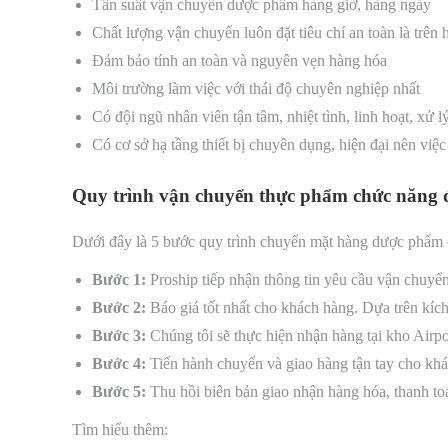
Tần suất vận chuyển dược phẩm hàng giờ, hàng ngày
Chất lượng vận chuyển luôn đặt tiêu chí an toàn là trên h
Đảm bảo tính an toàn và nguyên vẹn hàng hóa
Môi trường làm việc với thái độ chuyên nghiệp nhất
Có đội ngũ nhân viên tận tâm, nhiệt tình, linh hoạt, xử lý t
Có cơ sở hạ tầng thiết bị chuyên dụng, hiện đại nên v
Quy trình vận chuyển thực phẩm chức năng đi
Dưới đây là 5 bước quy trình chuyển mặt hàng dược phẩm ca
Bước 1:
Proship tiếp nhận thông tin yêu cầu vận chuyển
Bước 2:
Báo giá tốt nhất cho khách hàng. Dựa trên kích
Bước 3:
Chúng tôi sẽ thực hiện nhận hàng tại kho Air
Bước 4:
Tiến hành chuyển và giao hàng tận tay cho kha
Bước 5:
Thu hồi biên bản giao nhận hàng hóa, thanh toán
Tìm hiểu thêm: