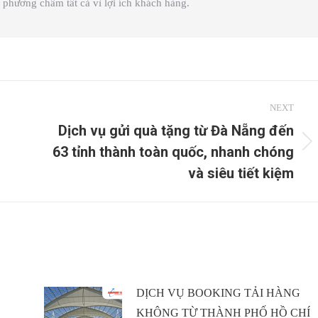
phương châm tất cả vì lợi ích khách hàng.
NEXT
Dịch vụ gửi quà tặng từ Đà Nẵng đến
63 tỉnh thành toàn quốc, nhanh chóng
Next
post:
và siêu tiết kiệm
DỊCH VỤ BOOKING TẢI HÀNG
KHÔNG TỪ THÀNH PHỐ HỒ CHÍ