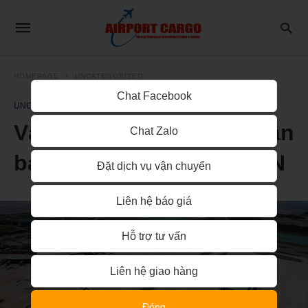
HOMEPAGE
UNCATEGORIZED
Chat Facebook
UNCATEGORIZED
Vận tải hàng không từ sân
Chat Zalo
bay SGN đến sân bay ICN
Đặt dịch vụ vận chuyển
Liên hệ báo giá
Hỗ trợ tư vấn
Liên hệ giao hàng
Đóng