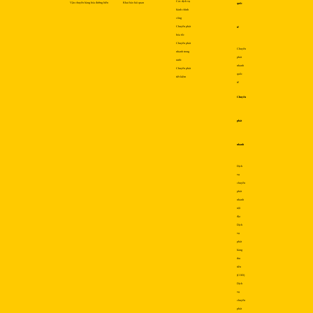
Các dịch vụ
Vận chuyển hàng hóa đường biển
Khai báo hải quan
quốc
hành chính
công
Chuyển phát
tế
hỏa tốc
Chuyển phát
Chuyển
nhanh trong
phát
nước
nhanh
Chuyển phát
quốc
tiết kiệm
tế
Chuyển
phát
nhanh
Dịch
vụ
chuyển
phát
nhanh
nội
địa
Dịch
vụ
phát
hàng
thu
tiền
(COD)
Dịch
vụ
chuyển
phát