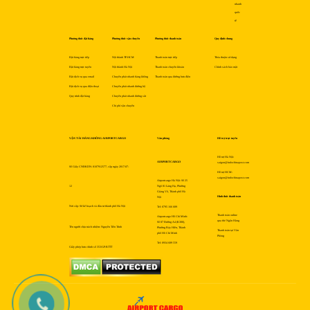
nhanh
quốc
tế
Phương thức đặt hàng
Phương thức vận chuyển
Phương thức thanh toán
Quy định chung
Đặt hàng trực tiếp
Nội thành TP.HCM
Thanh toán trực tiếp
Thỏa thuận sử dụng
Đặt hàng trực tuyến
Nội thành Hà Nội
Thanh toán chuyển khoản
Chính sách bảo mật
Đặt dịch vụ qua email
Chuyển phát nhanh hàng không
Thanh toán qua đường bưu điện
Đặt dịch vụ qua điện thoại
Chuyển phát nhanh đường bộ
Quy trình đặt hàng
Chuyển phát nhanh đường sắt
Chi phí vận chuyển
VẬN TẢI HÀNG KHÔNG AIRPORTCARGO
Văn phòng
Hỗ trợ trực tuyến
Hỗ trợ Hà Nội:
AIRPORTCARGO
saigon@indochinapost.com
Số Giấy CNĐKDN: 0107912577, cấp ngày 2017-07-
Hỗ trợ HCM:
saigon@indochinapost.com
Airportcargo Hà Nội: Số 25
12
Ngõ 81 Láng Hạ, Phường
Giảng Võ, Thành phố Hà
Hình thức thanh toán
Nội
Nơi cấp: Sở kế hoạch và đầu tư thành phố Hà Nội
Tel: 0795 166 689
Thanh toán online
Airportcargo Hồ Chí Minh:
qua thẻ Ngân Hàng
Số 87 Đường A4 (K300),
Tên người chịu trách nhiệm: Nguyễn Tiến Trình
Phường Bảy Hiền, Thành
Thanh toán tại Văn
phố Hồ Chí Minh
Phòng
Tel: 0934 689 559
Giấy phép bưu chính số 353/GP-BTTT