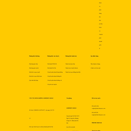
Dịch
vụ
phát
hàng
thu
tiền
(COD)
Dịch
vụ
chuyển
phát
nhanh
quốc
tế
Phương thức đặt hàng
Phương thức vận chuyển
Phương thức thanh toán
Quy định chung
Đặt hàng trực tiếp
Nội thành TP.HCM
Thanh toán trực tiếp
Thỏa thuận sử dụng
Đặt hàng trực tuyến
Nội thành Hà Nội
Thanh toán chuyển khoản
Chính sách bảo mật
Đặt dịch vụ qua email
Chuyển phát nhanh hàng không
Thanh toán qua đường bưu điện
Đặt dịch vụ qua điện thoại
Chuyển phát nhanh đường bộ
Quy trình đặt hàng
Chuyển phát nhanh đường sắt
Chi phí vận chuyển
VẬN TẢI HÀNG KHÔNG AIRPORTCARGO
Văn phòng
Hỗ trợ trực tuyến
Hỗ trợ Hà Nội:
AIRPORTCARGO
saigon@indochinapost.com
Số Giấy CNĐKDN: 0107912577, cấp ngày 2017-07-
Hỗ trợ HCM:
saigon@indochinapost.com
Airportcargo Hà Nội: Số 25
12
Ngõ 81 Láng Hạ, Phường
Giảng Võ, Thành phố Hà
Hình thức thanh toán
Nội
Nơi cấp: Sở kế hoạch và đầu tư thành phố Hà Nội
Tel: 0795 166 689
Thanh toán online