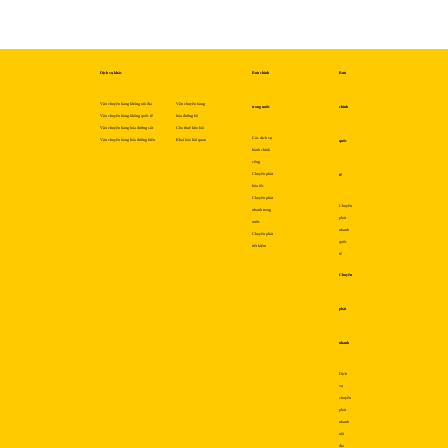
Dịch vụ khác
Bưu chính
Bưu
Vận chuyển hàng không nội địa
Vận chuyển hàng
trong nước
chính
Vận chuyển hàng không quốc tế
hóa đường bộ
Vận chuyển hàng hóa đường sắt
Cho thuê kho bãi
Các dịch vụ
Vận chuyển hàng hóa đường biển
Khai báo hải quan
quốc
hành chính
công
Chuyển phát
tế
hỏa tốc
Chuyển phát
Chuyển
nhanh trong
phát
nước
nhanh
Chuyển phát
quốc
tiết kiệm
tế
Chuyển
phát
nhanh
Dịch
vụ
chuyển
phát
nhanh
nội
địa